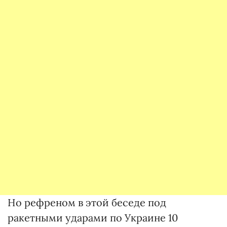
Но рефреном в этой беседе под
ракетными ударами по Украине 10