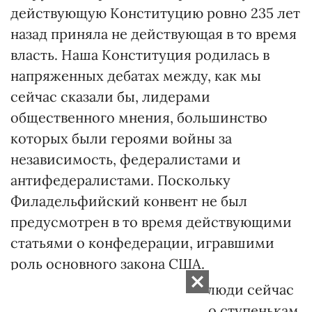
действующую Конституцию ровно 235 лет
назад приняла не действующая в то время
власть. Наша Конституция родилась в
напряженных дебатах между, как мы
сейчас сказали бы, лидерами
общественного мнения, большинство
которых были героями войны за
независимость, федералистами и
антифедералистами. Поскольку
Филадельфийский конвент не был
предусмотрен в то время действующими
статьями о конфедерации, игравшими
роль основного закона США.
— Боюсь, наши влиятельные люди сейчас
стремительно катятся вниз по ступенькам