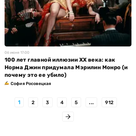
06 июня 17:00
100 лет главной иллюзии ХХ века: как
Норма Джин придумала Мэрилин Монро (и
почему это ее убило)
София Росовецкая
1
...
2
3
4
5
912