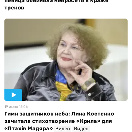
певица обвинила нейросети в краже
треков
19 июня 16:06
Гимн защитников неба: Лина Костенко
зачитала стихотворение «Крила» для
«Птахів Мадяра»
Видео
Видео