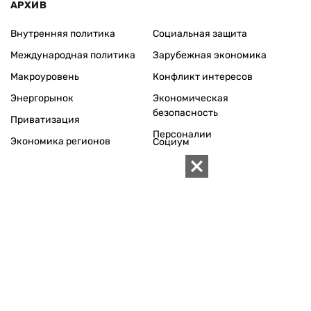
АРХИВ
Внутренняя политика
Социальная защита
Международная политика
Зарубежная экономика
Макроуровень
Конфликт интересов
Энергорынок
Экономическая
безопасность
Приватизация
Персоналии
Экономика регионов
Социум
Наука
История
Технологии
Круг семьи
Среда обитания
Туризм
Церковь
Собственность
Культура
Использование материалов «ZN.UA» разрешается при