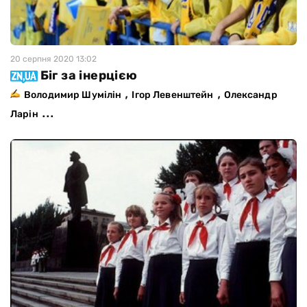
20 серпня 2020 13:02
Біг за інерцією
,
,
Володимир Шумілін
Ігор Левенштейн
Олександр
...
Ларін