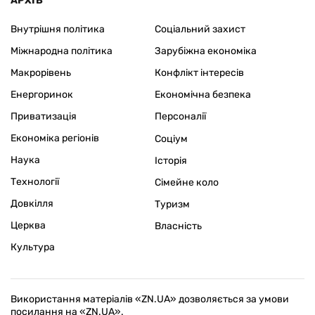
АРХІВ
Внутрішня політика
Соціальний захист
Міжнародна політика
Зарубіжна економіка
Макрорівень
Конфлікт інтересів
Енергоринок
Економічна безпека
Приватизація
Персоналії
Економіка регіонів
Соціум
Наука
Історія
Технології
Сімейне коло
Довкілля
Туризм
Церква
Власність
Культура
Використання матеріалів «ZN.UA» дозволяється за умови
посилання на «ZN.UA».