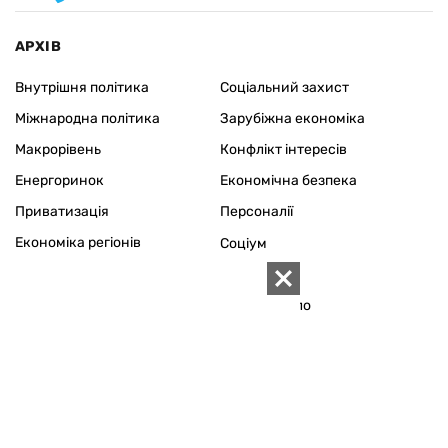
АРХІВ
Внутрішня політика
Соціальний захист
Міжнародна політика
Зарубіжна економіка
Макрорівень
Конфлікт інтересів
Енергоринок
Економічна безпека
Приватизація
Персоналії
Економіка регіонів
Соціум
Наука
Історія
Технології
Сімейне коло
Довкілля
Туризм
Церква
Власність
Культура