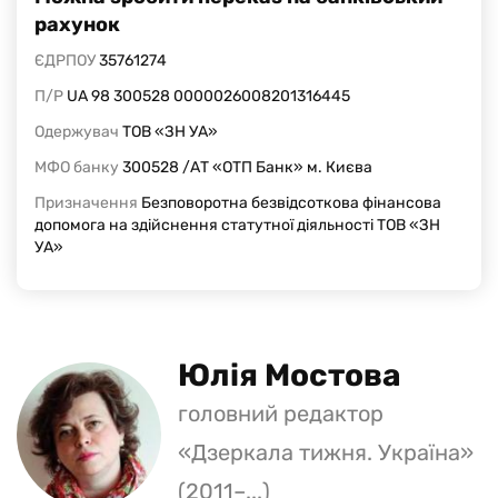
рахунок
ЄДРПОУ
35761274
П/Р
UA 98 300528 0000026008201316445
Одержувач
ТОВ «ЗН УА»
МФО банку
300528 /АТ «ОТП Банк» м. Києва
Призначення
Безповоротна безвідсоткова фінансова
допомога на здійснення статутної діяльності ТОВ «ЗН
УА»
Юлія Мостова
головний редактор
«Дзеркала тижня. Україна»
(2011–...)