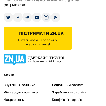
Електронна пошта служби новин:
editor@zn.ua
СОЦ МЕРЕЖІ
ПІДТРИМАТИ ZN.UA
Підтримати незалежну
журналістику!
ДЗЕРКАЛО ТИЖНЯ
не підводимо з 1994 року
АРХІВ
Внутрішня політика
Соціальний захист
Міжнародна політика
Зарубіжна економіка
Макрорівень
Конфлікт інтересів