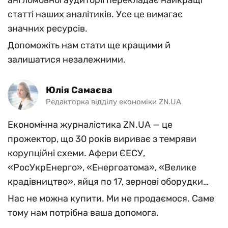
англомовної аудиторії перекладає найкращі
статті наших аналітиків. Усе це вимагає
значних ресурсів.
Допоможіть нам стати ще кращими й
залишатися незалежними.
Юлiя Самаєва
Редакторка відділу економіки ZN.UA
Економічна журналістика ZN.UA — це
прожектор, що 30 років вириває з темряви
корупційні схеми. Афери ЄЕСУ,
«РосУкрЕнерго», «Енергоатома», «Велике
крадівництво», яйця по 17, зернові оборудки…
Нас не можна купити. Ми не продаємося. Саме
тому нам потрібна ваша допомога.