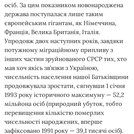
осіб. За цим показником новонароджена
держава поступалася лише таким
європейським гігантам, як Німеччина,
Франція, Велика Британія, Італія.
Упродовж двох наступних років, завдяки
потужному міграційному припливу з
інших частин зруйнованого СРСР тих, хто
мав хоч якісь зв’язки з Україною,
чисельність населення нашої Батьківщини
продовжувала зростати, сягнувши 1 січня
1993 року історичного максимуму — 52,2
мільйона осіб (природний убуток, тобто
перевищення кількістю померлих
чисельності народжених, вперше
зафіксовано 1991 року — 39,1 тисячі осіб).