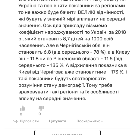
Україна та порівняти показники за регіонами
то не важко буде бачити ВЕЛИКІ відмінності,
які будуть у значній мірі впливати на середні
значення. Ось для прикладу візьмемо
коефіцієнт народжуваності по Україні за 2018
р., який становить 8,7 дітей на 1000 осіб
населення. Але в Чернігівській обл. він
становить 6,8 (від середнього - 78 %), а в Києву
він - 11.8 чи по Рівненській області - 11.5 (від
середнього - 135 %. А відхилення показника в
Києві від Чернігова вже становитиме - 173 %. і
такі показники будуть спотворювати
розуміння стану демографії. Тому треба
враховувати такі регіони та їх особливості
впливу на середні значення.
0
0
Відповісти
Цитувати
Поскаржитись