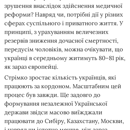
зрушення внаслідок здійснення медичної
реформи? Навряд чи, потрібні дії у різних
сферах суспільного і приватного життя. У
принципі, з урахуванням величезних
резервів зниження дочасної смертності,
передусім чоловіків, можна очікувати, що
українці в середньому житимуть 80–81 рік,
як зараз європейці.
Стрімко зростає кількість українців, які
працюють за кордоном. Масштабним цей
процес був завжди. Ще задовго до
формування незалежної Української
держави звідси масово виїжджали
працювати до Сибіру, Казахстану, Москви,
і навряд чи істотно менше, ніж зараз,