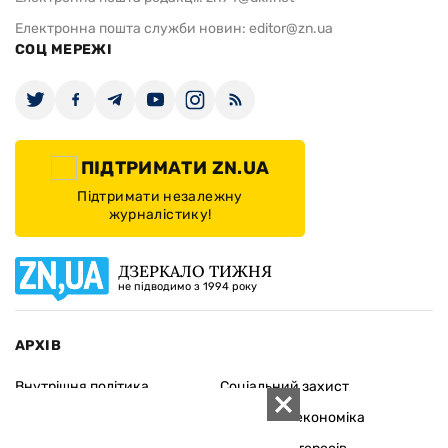
Електронна пошта служби новин:
editor@zn.ua
СОЦ МЕРЕЖІ
ПІДТРИМАТИ ZN.UA
Підтримати незалежну
журналістику!
ДЗЕРКАЛО ТИЖНЯ
не підводимо з 1994 року
АРХІВ
Внутрішня політика
Соціальний захист
Міжнародна політика
Зарубіжна економіка