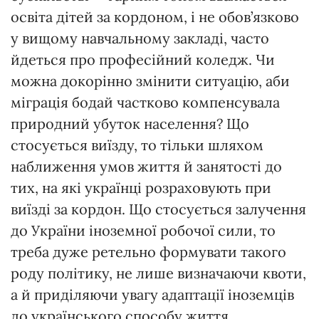
освіта дітей за кордоном, і не обов’язково
у вищому навчальному закладі, часто
йдеться про професійний коледж. Чи
можна докорінно змінити ситуацію, аби
міграція бодай частково компенсувала
природний убуток населення? Що
стосується виїзду, то тільки шляхом
наближення умов життя й занятості до
тих, на які українці розраховують при
виїзді за кордон. Що стосується залучення
до України іноземної робочої сили, то
треба дуже ретельно формувати такого
роду політику, не лише визначаючи квоти,
а й приділяючи увагу адаптації іноземців
до українського способу життя,