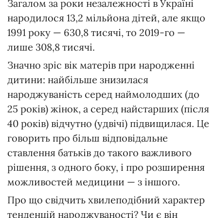
Загалом за роки незалежності в Україні
народилося 13,2 мільйона дітей, але якщо
1991 року — 630,8 тисячі, то 2019-го —
лише 308,8 тисячі.
Значно зріс вік матерів при народженні
дитини: найбільше знизилася
народжуваність серед наймолодших (до
25 років) жінок, а серед найстарших (після
40 років) відчутно (удвічі) підвищилася. Це
говорить про більш відповідальне
ставлення батьків до такого важливого
рішення, з одного боку, і про розширення
можливостей медицини — з іншого.
Про що свідчить хвилеподібний характер
тенденцій народжуваності? Чи є він