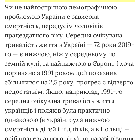
Чи не найгострішою демографічною
проблемою України є зависока
смертність, передусім чоловіків
працездатного віку. Середня очікувана
тривалість життя в Україні — 72 роки 2019-
го — є нижчою, ніж у середньому по
земній кулі, та найнижчою в Європі. І хоча
порівняно з 1991 роком цей показник
збільшився на 2,5 року, прогрес є відверто
недостатнім. Якщо, наприклад, 1991-го
середня очікувана тривалість життя
українців і поляків була практично
однаковою (в Україні була нижчою
смертність дітей і підлітків, а в Польщі —
осіб працездатного віку), то наразі різниця