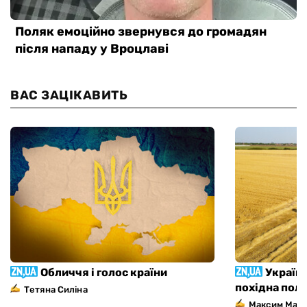
ВАС ЗАЦІКАВИТЬ
Обличчя і голос країни
Україна
похідна пол
Тетяна Силіна
Максим Мар