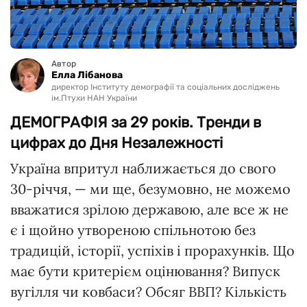
Автор
Елла Лібанова
директор Інституту демографії та соціальних досліджень
ім.Птухи НАН України
ДЕМОГРАФІЯ за 29 років. Тренди в
цифрах до Дня Незалежності
Україна впритул наближається до свого
30-річчя, — ми ще, безумовно, не можемо
вважатися зрілою державою, але все ж не
є і щойно утвореною спільнотою без
традицій, історії, успіхів і прорахунків. Що
має бути критерієм оцінювання? Випуск
вугілля чи ковбаси? Обсяг ВВП? Кількість