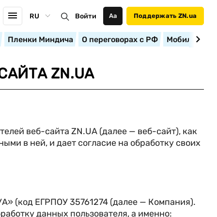
RU
Войти
Аа
Поддержать ZN.ua
Пленки Миндича
О переговорах с РФ
Мобилизация
САЙТА ZN.UA
елей веб-сайта ZN.UA (далее — веб-сайт), как
ыми в ней, и дает согласие на обработку своих
А» (код ЕГРПОУ 35761274 (далее — Компания).
работку данных пользователя, а именно: