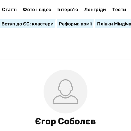
Статті
Фото і відео
Інтерв'ю
Лонгріди
Тести
Вступ до ЄС: кластери
Реформа армії
Плівки Міндіч
Єгор Соболєв