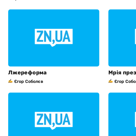
Лжереформа
Мрія пре
Єгор Соболєв
Єгор Соб