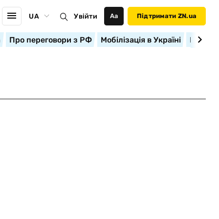
UA
Увійти
Аа
Підтримати ZN.ua
а
Про переговори з РФ
Мобілізація в Україні
Корисн