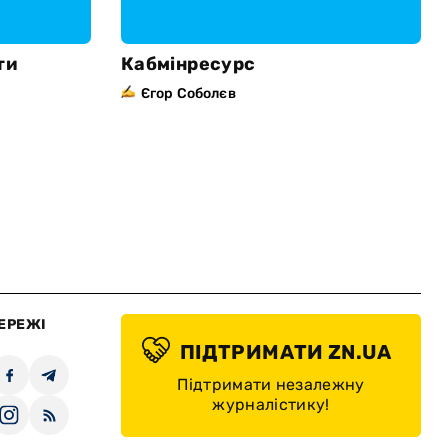
ти
Кабмінресурс
Єгор Соболєв
ЕРЕЖІ
ПІДТРИМАТИ ZN.UA
Підтримати незалежну
журналістику!