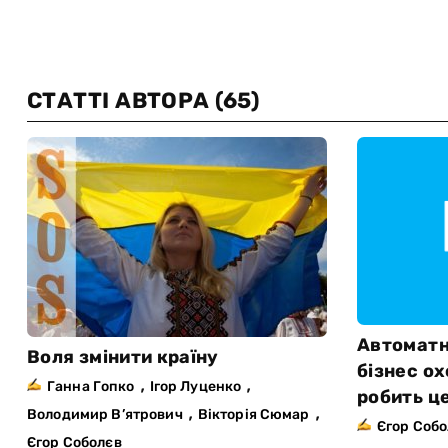
СТАТТІ АВТОРА
(65)
Автоматн
Воля змінити країну
бізнес ох
,
,
Ганна Гопко
Ігор Луценко
робить ц
,
,
Володимир В’ятрович
Вікторія Сюмар
Єгор Соб
Єгор Соболєв