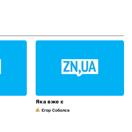
Яка вже є
Єгор Соболєв