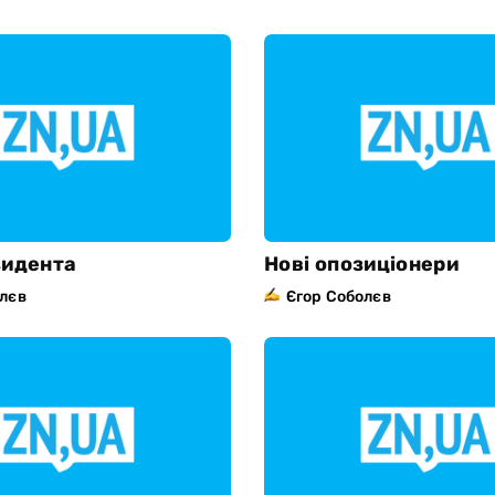
зидента
Нові опозиціонери
олєв
Єгор Соболєв