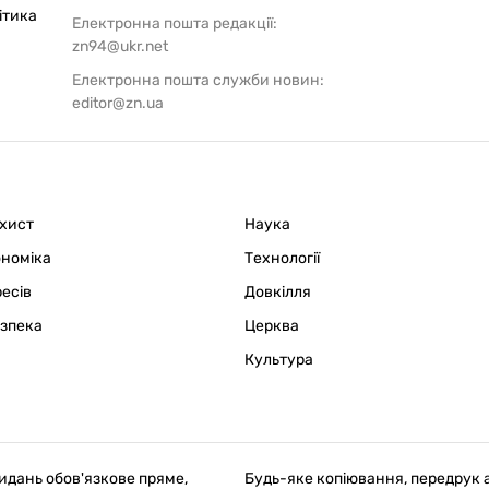
ітика
Електронна пошта редакції:
zn94@ukr.net
Електронна пошта служби новин:
editor@zn.ua
ахист
Наука
ономіка
Технології
ресів
Довкілля
езпека
Церква
Культура
идань обов'язкове пряме,
Будь-яке копіювання, передрук 