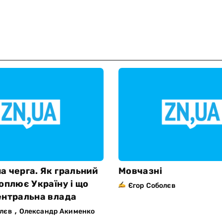
а черга. Як гральний
Мовчазні
оплює Україну і що
Єгор Соболєв
ентральна влада
,
олєв
Олександр Акименко