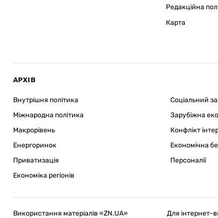
Редакційна пол
Карта
АРХІВ
Внутрішня політика
Соціальний з
Міжнародна політика
Зарубіжна ек
Макрорівень
Конфлікт інте
Енергоринок
Економічна б
Приватизація
Персоналії
Економіка регіонів
Використання матеріалів «ZN.UA»
Для інтернет-в