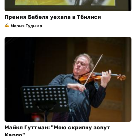
Премия Бабеля уехала в Тбилиси
Мария Гудыма
Майкл Гуттман: "Мою скрипку зовут
Карло"