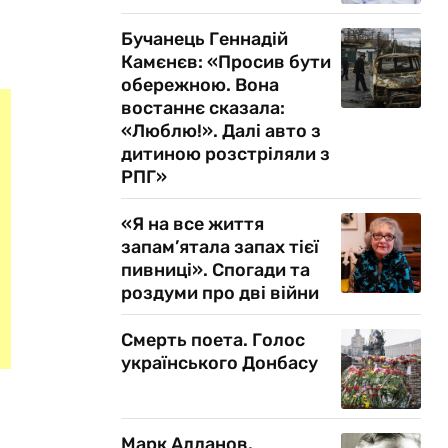
Бучанець Геннадій
Камєнєв: «Просив бути
обережною. Вона
востаннє сказала:
«Люблю!». Далі авто з
дитиною розстріляли з
РПГ»
«Я на все життя
запам’ятала запах тієї
пивниці». Спогади та
роздуми про дві війни
Смерть поета. Голос
українського Донбасу
Марк Алданов.