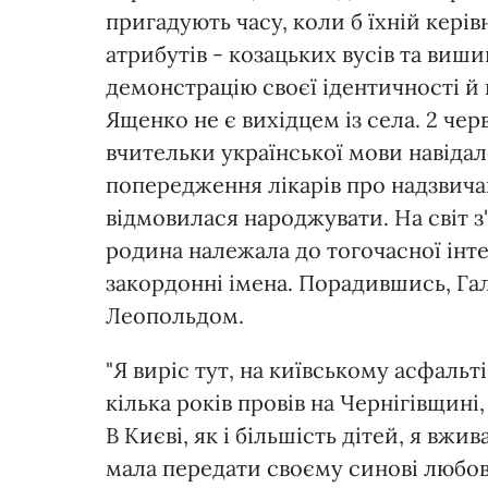
пригадують часу, коли б їхній кері
атрибутів - козацьких вусів та виш
демонстрацію своєї ідентичності й 
Ященко не є вихідцем із села. 2 чер
вчительки української мови навіда
попередження лікарів про надзвич
відмовилася народжувати. На світ з
родина належала до тогочасної інтел
закордонні імена. Порадившись, Гал
Леопольдом.
"Я виріс тут, на київському асфальт
кілька років провів на Чернігівщині
В Києві, як і більшість дітей, я вжи
мала передати своєму синові любов 