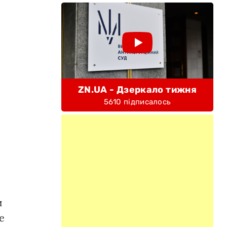
ZN.UA - Дзеркало тижня
5610 підписалось
.
и
е