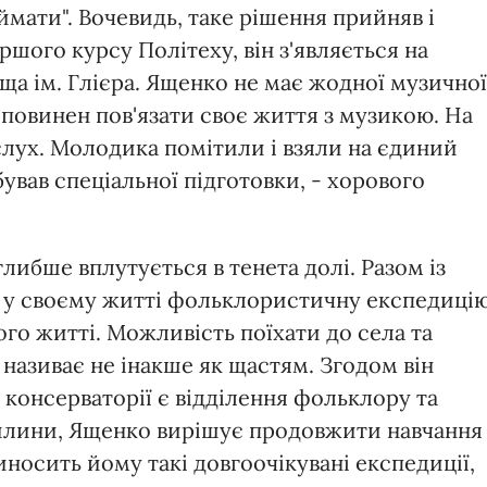
ймати". Вочевидь, таке рішення прийняв і
шого курсу Політеху, він з'являється на
ща ім. Глієра. Ященко не має жодної музичної
 повинен пов'язати своє життя з музикою. На
лух. Молодика помітили і взяли на єдиний
ував спеціальної підготовки, - хорового
ибше вплутується в тенета долі. Разом із
у у своєму житті фольклористичну експедицію
ого житті. Можливість поїхати до села та
називає не інакше як щастям. Згодом він
й консерваторії є відділення фольклору та
вилини, Ященко вирішує продовжити навчання
иносить йому такі довгоочікувані експедиції,