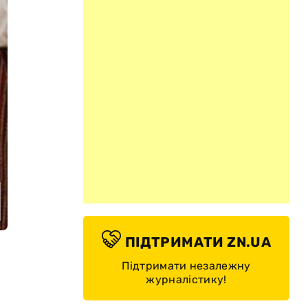
ПІДТРИМАТИ ZN.UA
Підтримати незалежну
журналістику!