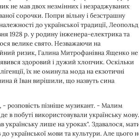
вник не мав двох незмінних і незраджуваних
иваної сорочки. Попри вільну і безстрашну
належності до української традиції, Леопольд
вня 1928 р. у родину інженера-електрика та
лося велике свято. Незважаючи на
айний ризик, Галина Митрофанівна Ященко не
'явився здоровий і дужий хлопчик. Оскільки
ігенції, їх не оминула мода на екзотичні
ина й Іван вирішили, що назвуть сина
і, - розповість пізніше музикант. - Малим
, де в побуті використовували українську мову
вав українську лише на уроках". Здавалося, мат
до української мови та культури. Але цього н