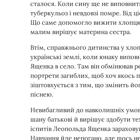
сталося. Коли сину ще не виповнить
туберкульоз і невдовзі помре. Від ц
Що саме допомогло вижити хлопцю,
малим вирішує материна сестра.
Втім, справжнього дитинства у хлоп
українські землі, коли юнаку виповн
Ященка в село. Там він обмінював ре
портрети загиблих, щоб хоч якось п
зіштовхується з тим, що змінить й
піснею.
Невибагливий до навколишніх умов
шану батькові й вирішує здобути те
іспитів Леопольда Ященка зарахову
Навчання йде непогано, але щось н