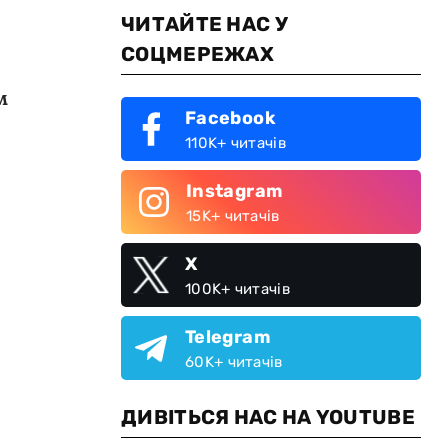
ЧИТАЙТЕ НАС У
СОЦМЕРЕЖАХ
м
Facebook
110K+ читачів
Instagram
15K+ читачів
X
100K+ читачів
Telegram
60K+ читачів
ДИВІТЬСЯ НАС НА YOUTUBE
е