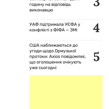
3
годину на відповідь
виконавцю
4
УАФ підтримала УЄФА у
конфлікті з ФІФА — ЗМІ
и
США наближаються до
угоди щодо Ормузької
5
протоки: Axios повідомляє,
що оголошення очікують
уже сьогодні