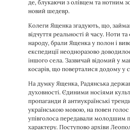
де, блукаючи з олівцем та нотним 
новий шедевр.
Колеги Ященка згадують, що, займа
відчуття реальності й часу. Ноти та
народу, брали Ященка у полон і вив
експедиції неодноразово доводилос
іншого села. Зазвичай відомий у м
косарів, що поверталися додому у су
На думку Ященка, Радянська держа
духовності. Єдиними носіями культ
пропаганди й антиукраїнські тренд
українською мовою, на повен голос 
упівголоса передавали молодшим по
характеру. Поступово архіви Леопо