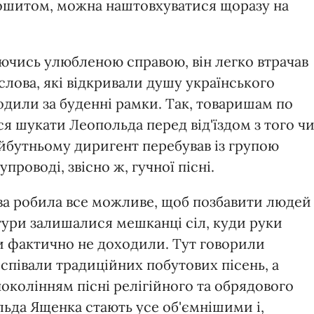
зошитом, можна наштовхуватися щоразу на
ючись улюбленою справою, він легко втрачав
 слова, які відкривали душу українського
одили за буденні рамки. Так, товаришам по
я шукати Леопольда перед від'їздом з того ч
айбутньому диригент перебував із групою
проводі, звісно ж, гучної пісні.
ва робила все можливе, щоб позбавити людей
ури залишалися мешканці сіл, куди руки
и фактично не доходили. Тут говорили
співали традиційних побутових пісень, а
колінням пісні релігійного та обрядового
льда Ященка стають усе об'ємнішими і,