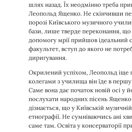
шлях назад. Їх неодмінно треба при
Леопольд Ященко. Не скінчивши пер
порозі Київського музичного учили
бази, лише тверде переконання, що
допомогу мрії прийшов ідеальний с
факультет, вступ до якого не потреб
диригування.
Окрилений успіхом, Леопольд іще гл
колегами з училища він їде в перш
Саме вона дає початок новій осі у й
послухати народних пісень Ященко 
дізнається, що у Київській музичні
етнографії. Не сумніваючись ані х
саме там. Освіта у консерваторії пр