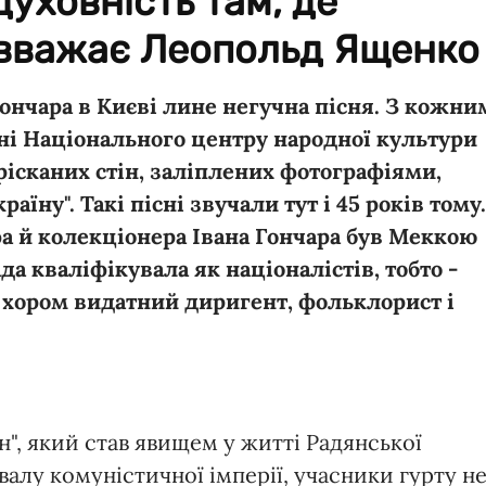
духовність там, де
- вважає Леопольд Ященко
ончара в Києві лине негучна пісня. З кожни
і Національного центру народної культури
трісканих стін, заліплених фотографіями,
аїну". Такі пісні звучали тут і 45 років тому.
фа й колекціонера Івана Гончара був Меккою
да кваліфікувала як націоналістів, тобто -
 хором видатний диригент, фольклорист і
.
н", який став явищем у житті Радянської
звалу комуністичної імперії, учасники гурту н