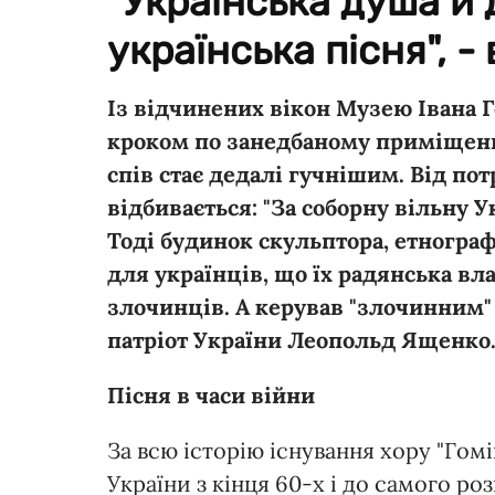
"Українська душа й 
українська пісня", 
Із відчинених вікон Музею Івана Г
кроком по занедбаному приміщенн
спів стає дедалі гучнішим. Від по
відбивається: "За соборну вільну Укр
Тоді будинок скульптора, етногра
для українців, що їх радянська вла
злочинців. А керував "злочинним"
патріот України Леопольд Ященко
Пісня в часи війни
За всю історію існування хору "Гомі
України з кінця 60-х і до самого ро