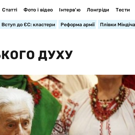
Статті
Фото і відео
Інтерв'ю
Лонгріди
Тести
Вступ до ЄС: кластери
Реформа армії
Плівки Міндіч
ЬКОГО ДУХУ