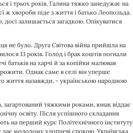
ся і трьох років, Галина тяжко занедужає на
ієї ж хвороби піде з життя і батько Леопольда.
 досі залишається загадкою. Опікуватися
ця не було. Друга Світова війна прийшла на
илося 13 років. Голод і брак коштів погнали
чі батьків на харчі й за копійки малював
рожити. Однак саме в селі він уперше
ого життя назавжди, - українською народною
, загартований тяжкими роками, юнак віддає
хнічну освіту. Після успішного складання
ють на перший курс Політехнічного інституту
е дає молодому хлопцеві спокою. Українська