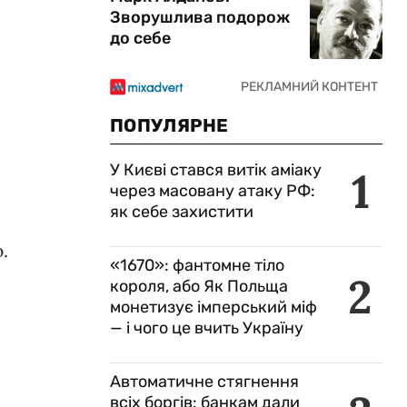
Зворушлива подорож
до себе
ПОПУЛЯРНЕ
У Києві стався витік аміаку
1
через масовану атаку РФ:
як себе захистити
.
«1670»: фантомне тіло
2
короля, або Як Польща
монетизує імперський міф
— і чого це вчить Україну
Автоматичне стягнення
всіх боргів: банкам дали