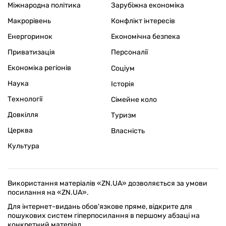
Міжнародна політика
Зарубіжна економіка
Макрорівень
Конфлікт інтересів
Енергоринок
Економічна безпека
Приватизація
Персоналії
Економіка регіонів
Соціум
Наука
Історія
Технології
Сімейне коло
Довкілля
Туризм
Церква
Власність
Культура
Використання матеріалів «ZN.UA» дозволяється за умови
посилання на «ZN.UA».
Для інтернет-видань обов'язкове пряме, відкрите для
пошукових систем гіперпосилання в першому абзаці на
конкретний матеріал.