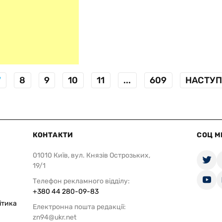
7
8
9
10
11
...
609
НАСТУ
КОНТАКТИ
СОЦ М
01010 Київ, вул. Князів Острозьких,
19/1
Телефон рекламного відділу:
+380 44 280-09-83
ітика
Електронна пошта редакції:
zn94@ukr.net