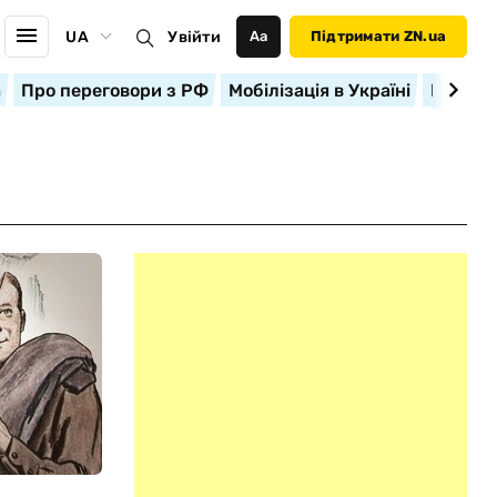
UA
Увійти
Аа
Підтримати ZN.ua
а
Про переговори з РФ
Мобілізація в Україні
Корисн