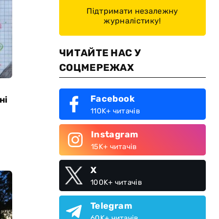
Підтримати незалежну
журналістику!
ЧИТАЙТЕ НАС У
СОЦМЕРЕЖАХ
Facebook
ні
110K+ читачів
Instagram
15K+ читачів
X
100K+ читачів
Telegram
60K+ читачів