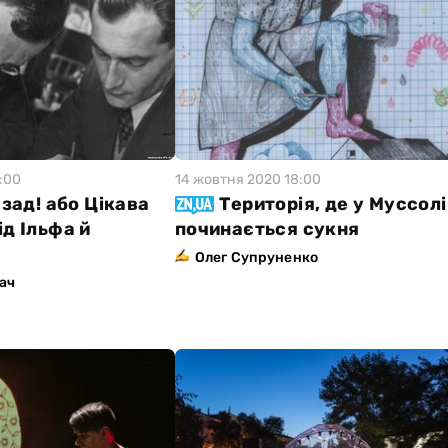
:00
14 жовтня 2020 18:00
азад! або Цікава
Територія, де у Муссолі
ід Ільфа й
починається сукня
Олег Супруненко
ач