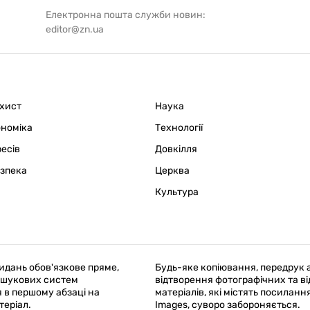
Електронна пошта служби новин:
editor@zn.ua
ахист
Наука
ономіка
Технології
ресів
Довкілля
езпека
Церква
Культура
идань обов'язкове пряме,
Будь-яке копіювання, передрук 
пошукових систем
відтворення фотографічних та ві
 в першому абзаці на
матеріалів, які містять посиланн
еріал.
Images, суворо забороняється.