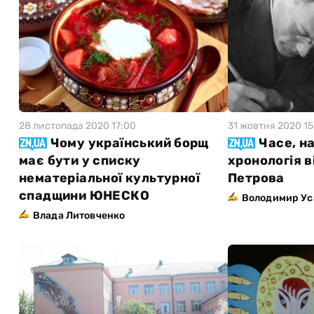
28 листопада 2020 17:00
31 жовтня 2020 15
Чому український борщ
Часе, н
має бути у списку
хронологія в
нематеріальної культурної
Петрова
спадщини ЮНЕСКО
Володимир Ус
Влада Литовченко