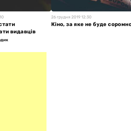
10
26 грудня 2019 12:30
стати
Кіно, за яке не буде соромн
ати видавців
одик