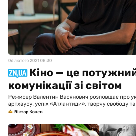
06 лютого 2021 08:30
Кіно — це потужни
комунікації зі світом
Режисер Валентин Васянович розповідає про укр
артхаусу, успіх «Атлантиди», творчу свободу та 
Віктор Конев