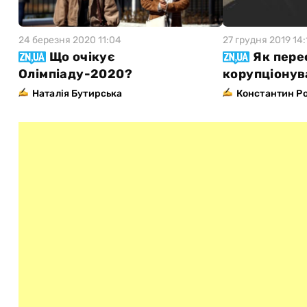
24 березня 2020 11:04
27 грудня 2019 14:
Що очікує
Як пере
Олімпіаду-2020?
корупціонув
Наталія Бутирська
Константин Р