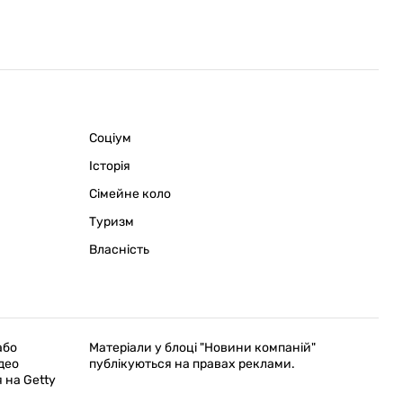
Соціум
Історія
Сімейне коло
Туризм
Власність
або
Матеріали у блоці "Новини компаній"
део
публікуються на правах реклами.
я на Getty