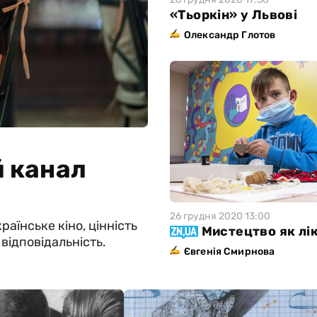
«Тьоркін» у Львові
Олександр Глотов
й канал
26 грудня 2020 13:00
аїнське кіно, цінність
Мистецтво як лі
відповідальність.
Євгенія Смирнова