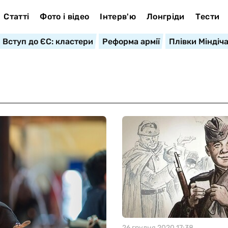
Статті
Фото і відео
Інтерв'ю
Лонгріди
Тести
Вступ до ЄС: кластери
Реформа армії
Плівки Міндіч
26 грудня 2020 17:38