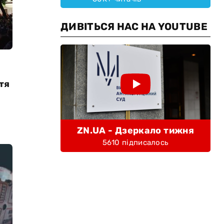
ДИВІТЬСЯ НАС НА YOUTUBE
тя
ZN.UA - Дзеркало тижня
5610 підписалось