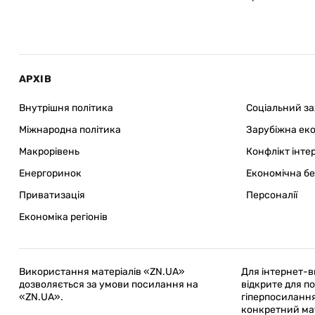
АРХІВ
Внутрішня політика
Соціальний з
Міжнародна політика
Зарубіжна ек
Макрорівень
Конфлікт інте
Енергоринок
Економічна б
Приватизація
Персоналії
Економіка регіонів
Використання матеріалів «ZN.UA»
Для інтернет-в
дозволяється за умови посилання на
відкрите для 
«ZN.UA».
гіперпосилання
конкретний мат