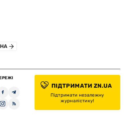
ПНА
ЕРЕЖІ
ПІДТРИМАТИ ZN.UA
Підтримати незалежну
журналістику!