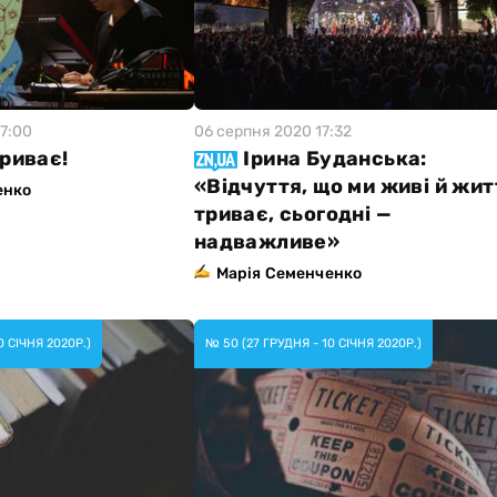
7:00
06 серпня 2020 17:32
риває!
Ірина Буданська:
«Відчуття, що ми живі й жит
енко
триває, сьогодні —
надважливе»
Марія Семенченко
0 СIЧНЯ 2020Р.)
№ 50 (27 ГРУДНЯ - 10 СIЧНЯ 2020Р.)