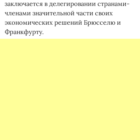
заключается в делегировании странами-
членами значительной части своих
экономических решений Брюсселю и
Франкфурту.