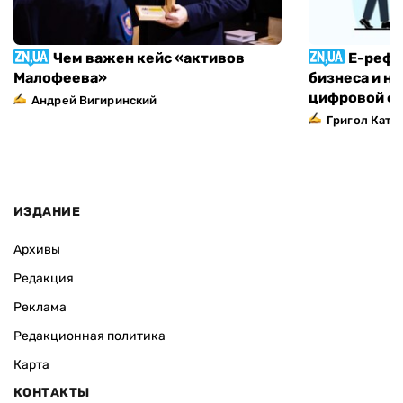
Чем важен кейс «активов
Е-рефо
Малофеева»
бизнеса и н
цифровой ф
Андрей Вигиринский
Григол Ката
ИЗДАНИЕ
Архивы
Редакция
Реклама
Редакционная политика
Карта
КОНТАКТЫ