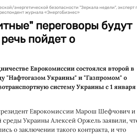
ческой/энергетической безопасности "Зеркала недели", эксперт 
рреспондент журнала «ЭнергоБизнес»
итные" переговоры будут
 речь пойдет о
дничестве Еврокомиссии состоялся второй в
у "Нафтогазом Украины" и "Газпромом" о
азотранспортную систему Украины с 1 января
-президент Еврокомиссии Марош Шефчович и
 среды Украины Алексей Оржель заявили, чт
сь о заключении такого контракта, и что