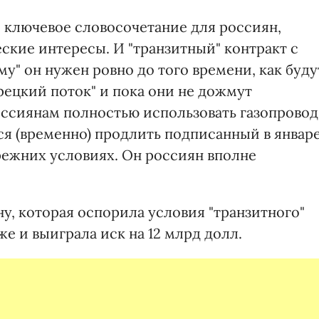
 ключевое словосочетание для россиян,
кие интересы. И "транзитный" контракт с
му" он нужен ровно до того времени, как буду
рецкий поток" и пока они не дожмут
оссиянам полностью использовать газопровод
ся (временно) продлить подписанный в январ
режних условиях. Он россиян вполне
у, которая оспорила условия "транзитного"
е и выиграла иск на 12 млрд долл.