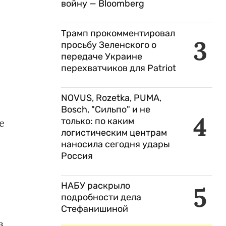
войну — Bloomberg
Трамп прокомментировал
3
просьбу Зеленского о
передаче Украине
перехватчиков для Patriot
NOVUS, Rozetka, PUMA,
Bosch, "Сильпо" и не
4
только: по каким
е
логистическим центрам
наносила сегодня удары
Россия
НАБУ раскрыло
5
подробности дела
Стефанишиной
в