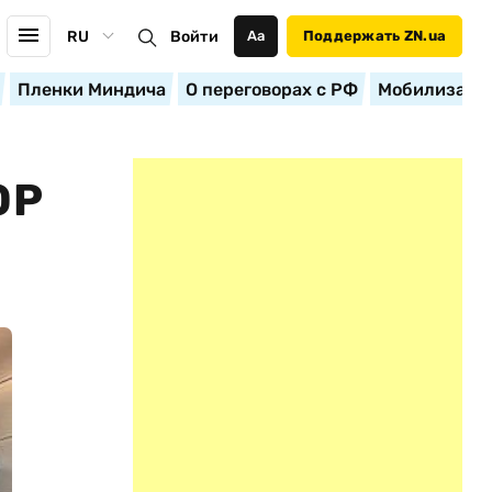
RU
Войти
Аа
Поддержать ZN.ua
Пленки Миндича
О переговорах с РФ
Мобилизация
ОР