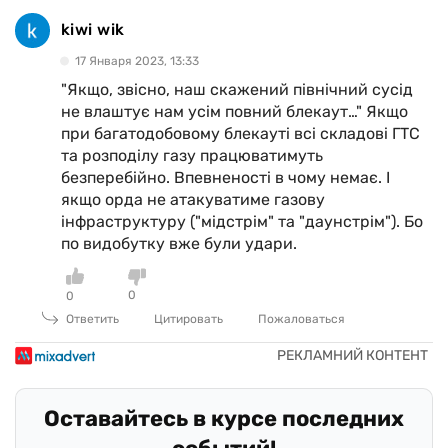
kiwi wik
17 Января 2023, 13:33
"Якщо, звісно, наш скажений північний сусід
не влаштує нам усім повний блекаут…" Якщо
при багатодобовому блекауті всі складові ГТС
та розподілу газу працюватимуть
безперебійно. Впевненості в чому немає. І
якщо орда не атакуватиме газову
інфраструктуру ("мідстрім" та "даунстрім"). Бо
по видобутку вже були удари.
0
0
Ответить
Цитировать
Пожаловаться
Оставайтесь в курсе последних