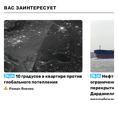
ВАС ЗАИНТЕРЕСУЕТ
10 градусов в квартире против
Нефтян
глобального потепления
ограничения
перекрытия 
Роман Яненко
Дарданелл д
российской
Олег Гетман