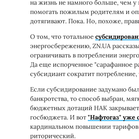
на жизнь не намного больше, чем 
помогать пожилым родителям и опл
дотягивают. Пока. Но, похоже, пра
О том, что тотальное
субсидирован
энергосбережению, ZN.UA рассказыв
ограничивать в потреблении энерг
Да еще испорченное "сарафанное ра
субсидиант сократит потребление,
Если субсидирование задумано был
банкротства, то способ выбран, мя
бюджетных дотаций НАК закрывает
госбюджета. И вот
"Нафтогаз" уже
кардинальном повышении тарифов 
риторический.