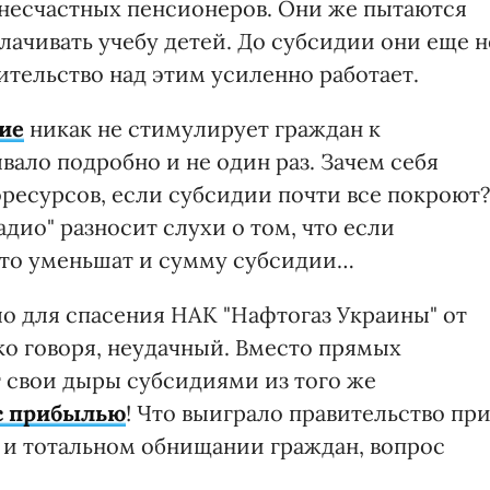
у несчастных пенсионеров. Они же пытаются
ачивать учебу детей. До субсидии они еще н
вительство над этим усиленно работает.
ие
никак не стимулирует граждан к
ало подробно и не один раз. Зачем себя
оресурсов, если субсидии почти все покроют?
дио" разносит слухи о том, что если
 то уменьшат и сумму субсидии…
о для спасения НАК "Нафтогаз Украины" от
гко говоря, неудачный. Вместо прямых
 свои дыры субсидиями из того же
 с прибылью
! Что выиграло правительство пр
и тотальном обнищании граждан, вопрос