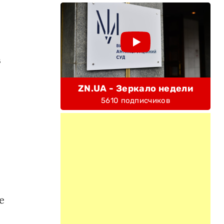
в
ZN.UA - Зеркало недели
5610 подписчиков
я
е