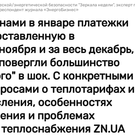
ческой/энергетической безопасности "Зеркала недели", эксперт 
рреспондент журнала «ЭнергоБизнес»
нами в январе платежки
оставленную в
оября и за весь декабрь,
 повергли большинство
го" в шок. С конкретными
росами о теплотарифах и
сления, особенностях
ления и проблемах
 теплоснабжения ZN.UA