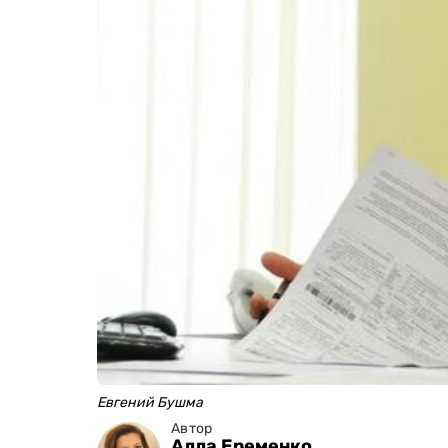
Евгений Бушма
Автор
Алла Еременко