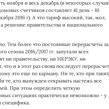
ть ноября и весь декабрь (в некоторых случая
мовых счетчиков составляет 41 день - 10
абря 2016 г). А что тариф высокий, так, мол,
, а решение правительства и национального
ало. Тем более что постоянные перерасчеты за
о сезона 2016/2017 гг. запутали всех
рят ни правительству, ни НКРЭКУ, ни
что и в этот раз снова последует перерасчет
кому это еще по карману. Ни те, кто при таки
Ни те, кто вынужден открывать настежь все
рей. При этом определить четкую
нных ситуациях практически невозможно - у
я специфика.