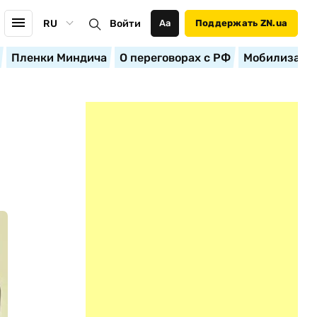
RU
Войти
Аа
Поддержать ZN.ua
Пленки Миндича
О переговорах с РФ
Мобилизация