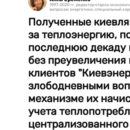
1997-2020 гг. редактор отдела экономи
вопросам энергетики, специальный ко
Полученные киевля
за теплоэнергию, п
последнюю декаду н
без преувеличения
клиентов "Киевэнер
злободневными воп
механизме их начи
учета теплопотреб
централизованного