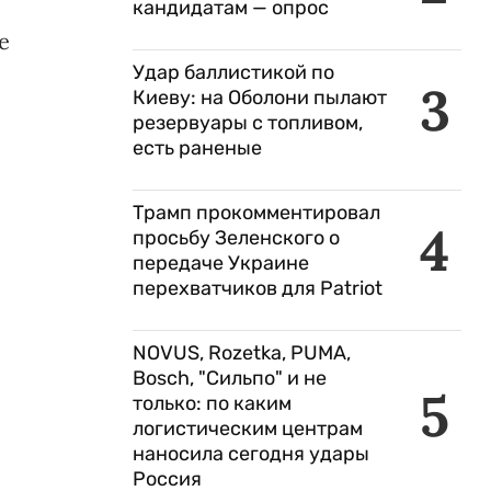
кандидатам — опрос
е
Удар баллистикой по
3
Киеву: на Оболони пылают
резервуары с топливом,
есть раненые
Трамп прокомментировал
4
просьбу Зеленского о
передаче Украине
перехватчиков для Patriot
NOVUS, Rozetka, PUMA,
Bosch, "Сильпо" и не
5
только: по каким
и
логистическим центрам
наносила сегодня удары
Россия