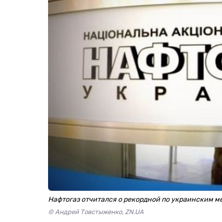
Нафтогаз отчитался о рекордной по украинским 
© Андрей Товстыженко, ZN.UA