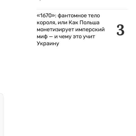
«1670»: фантомное тело
короля, или Как Польша
3
монетизирует имперский
миф — и чему это учит
Украину