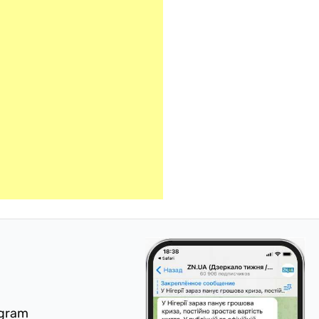
egram