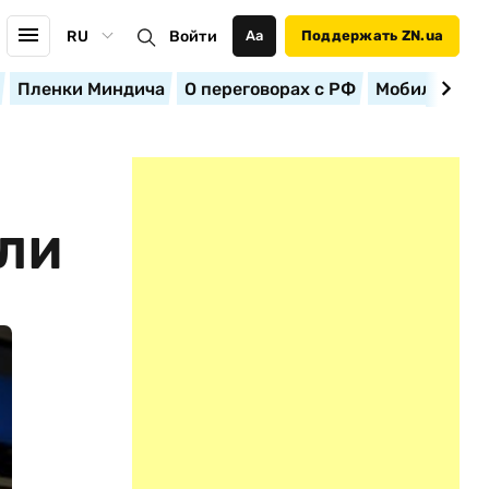
RU
Войти
Аа
Поддержать ZN.ua
Пленки Миндича
О переговорах с РФ
Мобилизация
ЫЛИ