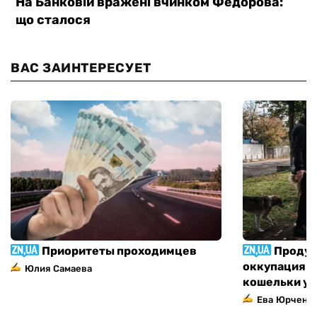
ВАС ЗАИНТЕРЕСУЕТ
Приоритеты проходимцев
Продук
оккупация п
Юлия Самаева
кошельки у
Ева Юрченк