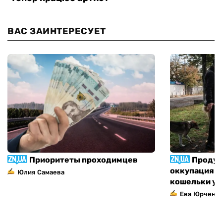
ВАС ЗАИНТЕРЕСУЕТ
Приоритеты проходимцев
Продук
оккупация п
Юлия Самаева
кошельки у
Ева Юрченк