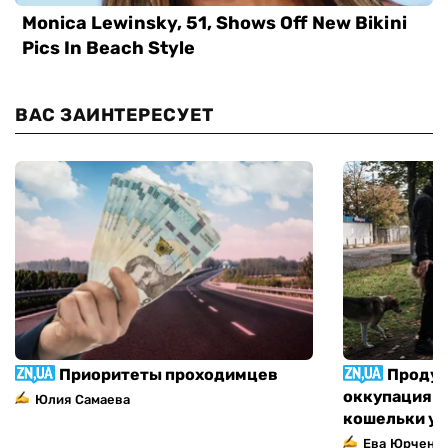
ВАС ЗАИНТЕРЕСУЕТ
Приоритеты проходимцев
Продук
оккупация п
Юлия Самаева
кошельки у
Ева Юрченк