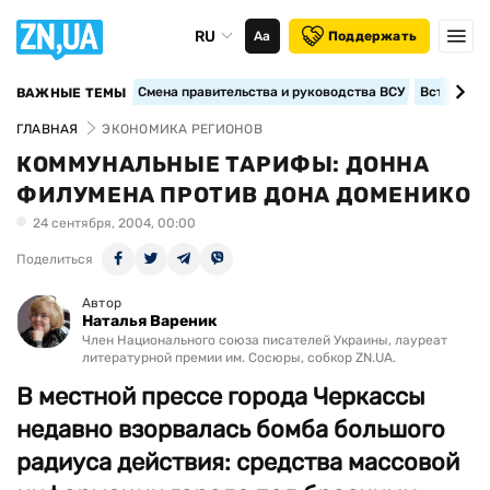
RU
Аа
Поддержать
Смена правительства и руководства ВСУ
Вступление
ВАЖНЫЕ ТЕМЫ
ГЛАВНАЯ
ЭКОНОМИКА РЕГИОНОВ
КОММУНАЛЬНЫЕ ТАРИФЫ: ДОННА
ФИЛУМЕНА ПРОТИВ ДОНА ДОМЕНИКО
24 сентября, 2004, 00:00
Поделиться
Автор
Наталья Вареник
Член Национального союза писателей Украины, лауреат
литературной премии им. Сосюры, собкор ZN.UA.
В местной прессе города Черкассы
недавно взорвалась бомба большого
радиуса действия: средства массовой