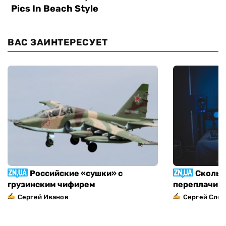
ВАС ЗАИНТЕРЕСУЕТ
Российские «сушки» с
Скольк
грузинским чифирем
переплачива
Сергей Иванов
Сергей След