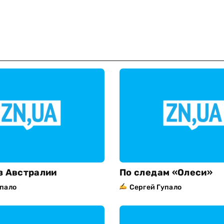
з Австралии
По cледам «Олеси»
упало
Сергей Гупало