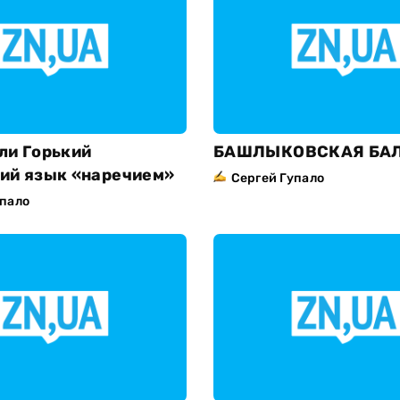
ли Горький
БАШЛЫКОВСКАЯ БА
ий язык «наречием»
Сергей Гупало
упало