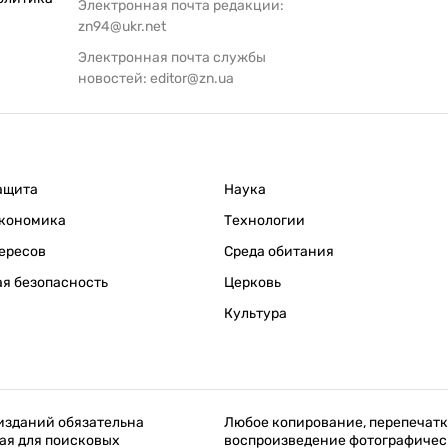
Электронная почта редакции:
zn94@ukr.net
Электронная почта службы
новостей:
editor@zn.ua
ащита
Наука
кономика
Технологии
ересов
Среда обитания
я безопасность
Церковь
Культура
изданий обязательна
Любое копирование, перепечатк
ая для поисковых
воспроизведение фотографичес