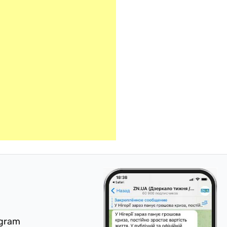
egram