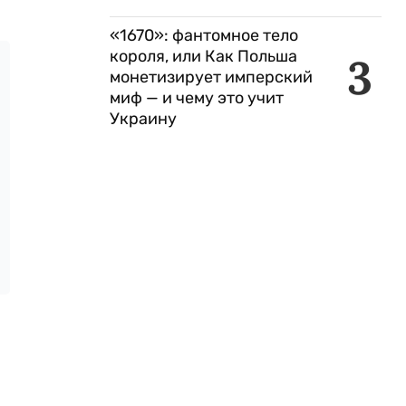
«1670»: фантомное тело
короля, или Как Польша
3
монетизирует имперский
миф — и чему это учит
Украину