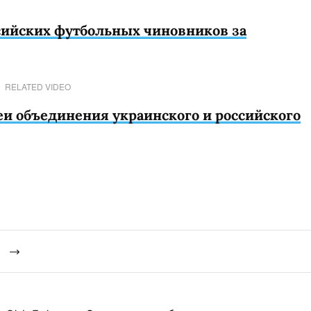
сийских футбольных чиновников за
RELATED VIDEO
еи объединения украинского и российского
й