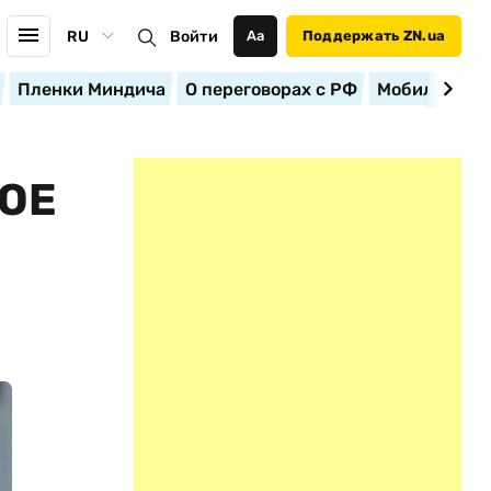
RU
Войти
Аа
Поддержать ZN.ua
Пленки Миндича
О переговорах с РФ
Мобилизация
ОЕ