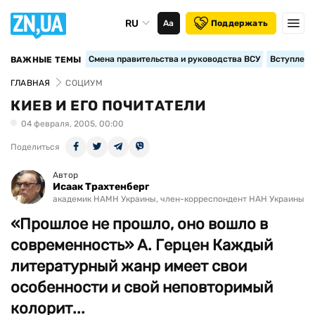
RU
Аа
Поддержать
Смена правительства и руководства ВСУ
Вступление
ВАЖНЫЕ ТЕМЫ
ГЛАВНАЯ
СОЦИУМ
КИЕВ И ЕГО ПОЧИТАТЕЛИ
04 февраля, 2005, 00:00
Поделиться
Автор
Исаак Трахтенберг
академик НАМН Украины, член-корреспондент НАН Украины
«Прошлое не прошло, оно вошло в
современность» А. Герцен Каждый
литературный жанр имеет свои
особенности и свой неповторимый
колорит...