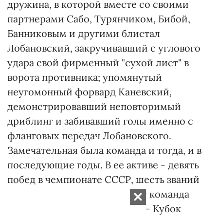
дружина, в которой вместе со своими
партнерами Сабо, Турянчиком, Бибой,
Банниковым и другими блистал
Лобановский, закручивавший с углового
удара свой фирменный "сухой лист" в
ворота противника; упомянутый
неугомонный форвард Каневский,
демонстрировавший неповторимый
дриблинг и забивавший голы именно с
фланговых передач Лобановского.
Замечательная была команда и тогда, и в
последующие годы. В ее активе - девять
побед в чемпионате СССР, шесть званий
обладателя Кубка. В 1975 году команда
завоевала европейский приз - Кубок