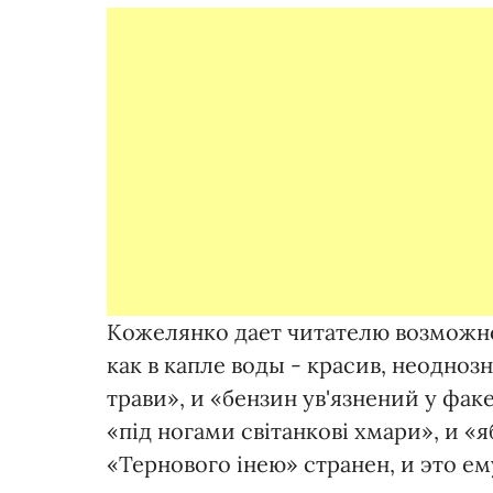
Кожелянко дает читателю возможнос
как в капле воды - красив, неоднозн
трави», и «бензин ув'язнений у фак
«під ногами світанкові хмари», и «
«Тернового інею» странен, и это ем