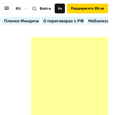
RU
Войти
Аа
Поддержать ZN.ua
Пленки Миндича
О переговорах с РФ
Мобилизация