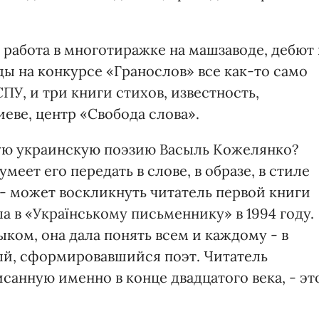
 работа в многотиражке на машзаводе, дебют 
ы на конкурсе «Гранослов» все как-то само
СПУ, и три книги стихов, известность,
иеве, центр «Свобода слова».
ную украинскую поэзию Васыль Кожелянко?
меет его передать в слове, в образе, в стиле
» - может воскликнуть читатель первой книги
а в «Українському письменнику» в 1994 году.
ком, она дала понять всем и каждому - в
й, сформировавшийся поэт. Читатель
санную именно в конце двадцатого века, - эт