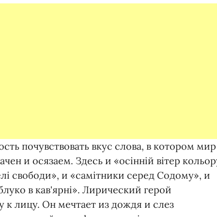
ть почувствовать вкус слова, в котором мир
ачен и осязаем. Здесь и «осінній вітер кольор
елі свободи», и «самітники серед Содому», и
яблуко в кав'ярні». Лирический герой
у к лицу. Он мечтает из дождя и слез