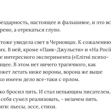
бездарность, настоящее и фальшивое, и это в
рено, а отрекаться глупо.
 тоже увидела свет в Черновцах. К сожалению
х. В ней, кроме «Панк-Джульєти» и «На Росі
кже интересного эксперимента («Елітні психо-
ящее. В этом нет ничего трагичного, как
ожет летать ниже вороны, ворона же выше
нко имеем дело все-таки с орлом.
нко бросил пить. И стал непьющим писателем.
себя сумел реализовать, - незачем пить.
ги: пьесы, эссе, стихи.