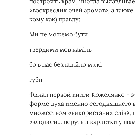
построить храм, иногда вылавливае
«воскреслих очей аромат», а также
кому как) правду:
Ми не можемо бути
твердими мов камінь
бо в нас безнадійно м'які
губи
Финал первой книги Кожелянко - э
форме духа именно сегодняшнего вр
множеством «використаних слів», г
«злодюги... перуть шкарпетки у ша