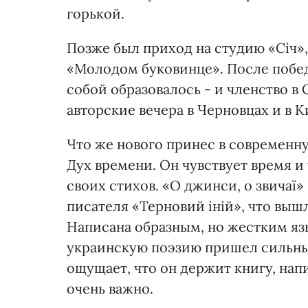
горькой.
Позже был приход на студию «Січ»,
«Молодом буковинце». После побед
собой образовалось - и членство в 
авторские вечера в Черновцах и в К
Что же нового принес в современ
Дух времени. Он чувствует время и у
своих стихов. «О джинси, о звичаї
писателя «Терновий іній», что вышл
Написана образным, но жестким язы
украинскую поэзию пришел сильны
ощущает, что он держит книгу, напи
очень важно.