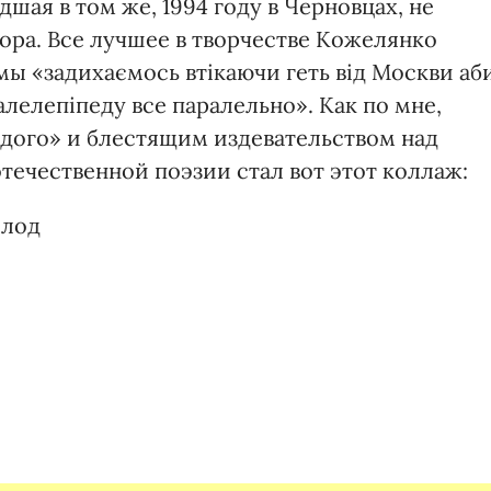
дшая в том же, 1994 году в Черновцах, не
пора. Все лучшее в творчестве Кожелянко
 мы «задихаємось втікаючи геть від Москви аб
алелепіпеду все паралельно». Как по мне,
удого» и блестящим издевательством над
течественной поэзии стал вот этот коллаж:
олод