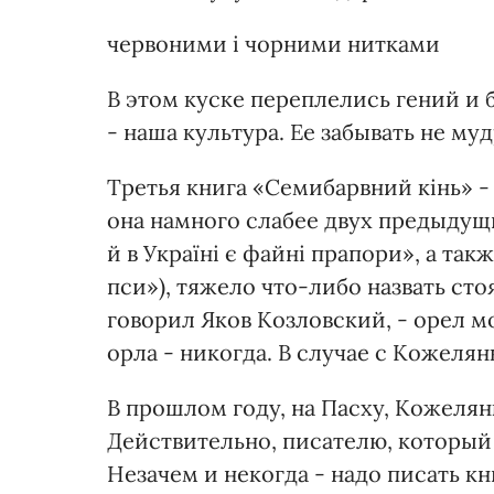
червоними і чорними нитками
В этом куске переплелись гений и 
- наша культура. Ее забывать не муд
Третья книга «Семибарвний кінь» -
она намного слабее двух предыдущи
й в Україні є файні прапори», а та
пси»), тяжело что-либо назвать сто
говорил Яков Козловский, - орел м
орла - никогда. В случае с Кожеля
В прошлом году, на Пасху, Кожеля
Действительно, писателю, который 
Незачем и некогда - надо писать кни