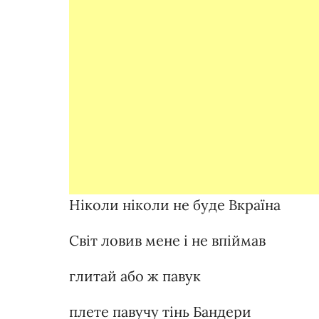
Ніколи ніколи не буде Вкраїна
Світ ловив мене і не впіймав
глитай або ж павук
плете павучу тінь Бандери