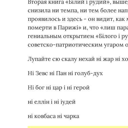
Вторая книга «Білий і рудий», выше
снизила ни темпа, ни тем более на
проявилось и здесь - он видит, как
померти в Парижі» и, что «лиш пар
гениальным открытием «Білого і р
советско-патриотическим угаром о
Лупайте сю скалу нехай ні жар ні х
Ні Зевс ні Пан ні голуб-дух
Ні бог ні цар і ні герой
ні еллін і ні іудей
ні ковбаса ні чарка