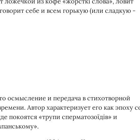
т ложечкой из кофе «жорсткі слова», ловит
 говорит себе и всем горькую (или сладкую -
то осмысление и передача в стихотворной
емени. Автор характеризует его как эпоху с
де покоятся «трупи сперматозоїдів» и
мпанському».