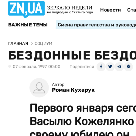
ЗЕРКАЛО НЕДЕЛИ
Новости
Ста
не подводим с 1994-го года
ВАЖНЫЕ ТЕМЫ
Смена правительства и руковод
ГЛАВНАЯ
СОЦИУМ
БЕЗДОННЫЕ БЕЗД
07 февраля, 1997, 00:00
Поделиться
Автор
Роман Кухарук
Первого января сег
Васылю Кожелянко 
своему юбилею он..