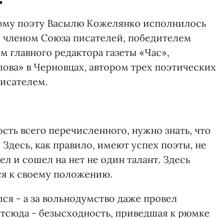
кому поэту Васылю Кожелянко исполнилось
 членом Союза писателей, победителем
м главного редактора газеты «Час»,
ова» в Черновцах, автором трех поэтических
писателем.
сть всего перечисленного, нужно знать, что
. Здесь, как правило, имеют успех поэты, не
л и сошел на нет не один талант. Здесь
ся к своему положению.
ся - а за вольнодумство даже провел
Отсюда - безысходность, приведшая к рюмке