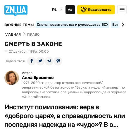
RU
Аа
Поддержать
Смена правительства и руководства ВСУ
Вступление
ВАЖНЫЕ ТЕМЫ
ГЛАВНАЯ
ПРАВО
СМЕРТЬ В ЗАКОНЕ
27 декабря, 1996, 00:00
Поделиться
Автор
Алла Еременко
1997-2020 гг. редактор отдела экономической/
энергетической безопасности "Зеркала недели", эксперт по
вопросам энергетики, специальный корреспондент журнала
«ЭнергоБизнес»
Институт помилования: вера в
«доброго царя», в справедливость или
последняя надежда на «чудо»? В о...