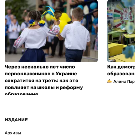
Через несколько лет число
Как демогра
первоклассников в Украине
образовани
сократится на треть: как это
Алена Парф
повлияет на школы и реформу
образования
ИЗДАНИЕ
Архивы