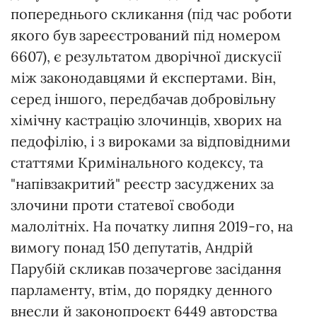
попереднього скликання (під час роботи
якого був зареєстрований під номером
6607), є результатом дворічної дискусії
між законодавцями й експертами. Він,
серед іншого, передбачав добровільну
хімічну кастрацію злочинців, хворих на
педофілію, і з вироками за відповідними
статтями Кримінального кодексу, та
"напівзакритий" реєстр засуджених за
злочини проти статевої свободи
малолітніх. На початку липня 2019-го, на
вимогу понад 150 депутатів, Андрій
Парубій скликав позачергове засідання
парламенту, втім, до порядку денного
внесли й законопроєкт 6449 авторства