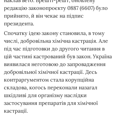
наклав вето. Врешті-решт, оновлену
редакцію законопроєкту 0887 (6607) було
прийнято, й він чекає на підпис
президента.
Спочатку ідею закону становила, в тому
числі, добровільна хімічна кастрація. Але
під час підготовки до другого читання в
цій частині кастрований був закон. Україна
виявилася неготовою до запровадження
добровільної хімічної кастрації. Десь
контраргументом стала корупційна
складова, когось переконали назагал
шкідливі для організму наслідки
застосування препаратів для хімічної
кастрації.