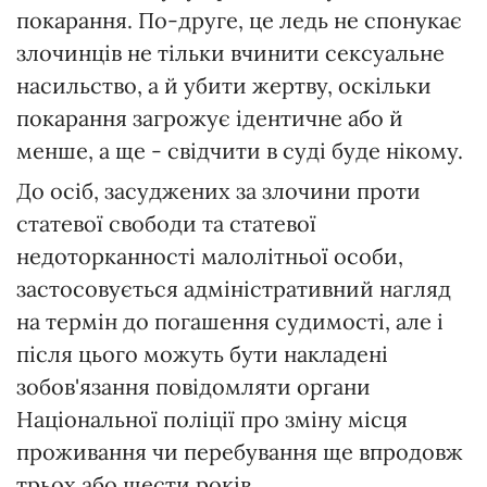
покарання. По-друге, це ледь не спонукає
злочинців не тільки вчинити сексуальне
насильство, а й убити жертву, оскільки
покарання загрожує ідентичне або й
менше, а ще - свідчити в суді буде нікому.
До осіб, засуджених за злочини проти
статевої свободи та статевої
недоторканності малолітньої особи,
застосовується адміністративний нагляд
на термін до погашення судимості, але і
після цього можуть бути накладені
зобов'язання повідомляти органи
Національної поліції про зміну місця
проживання чи перебування ще впродовж
трьох або шести років.