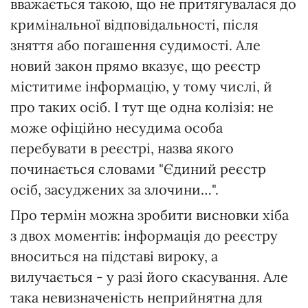
вважається такою, що не притягувалася до
кримінальної відповідальності, після
зняття або погашення судимості. Але
новий закон прямо вказує, що реєстр
міститиме інформацію, у тому числі, й
про таких осіб. І тут ще одна колізія: не
може офіційно несудима особа
перебувати в реєстрі, назва якого
починається словами "Єдиний реєстр
осіб, засуджених за злочини…".
Про термін можна зробити висновки хіба
з двох моментів: інформація до реєстру
вноситься на підставі вироку, а
вилучається - у разі його скасування. Але
така невизначеність неприйнятна для