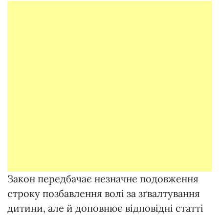
Закон передбачає незначне подовження
строку позбавлення волі за зґвалтування
дитини, але й доповнює відповідні статті