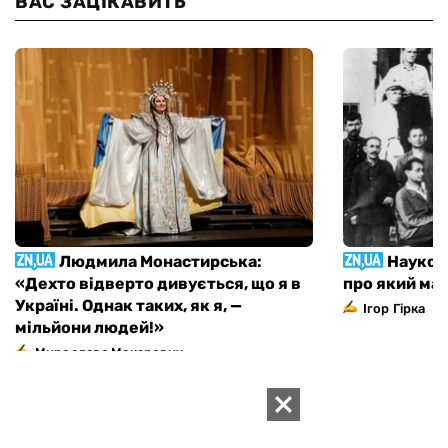
ВАС ЗАЦІКАВИТЬ
Людмила Монастирська:
Наукови
«Дехто відверто дивується, що я в
про який мал
Україні. Однак таких, як я, —
Ігор Гірка
мільйони людей!»
Мирослава Макаревич
ВИДАННЯ