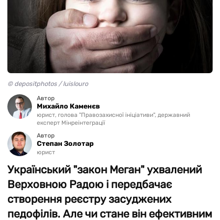
© depositphotos / luislouro
Автор
Михайло Каменєв
юрист, голова "Правозахисної ініціативи", державний
експерт Мінреінтеграції
Автор
Степан Золотар
юрист
Український "закон Меган" ухвалений
Верховною Радою і передбачає
створення реєстру засуджених
педофілів. Але чи стане він ефективним