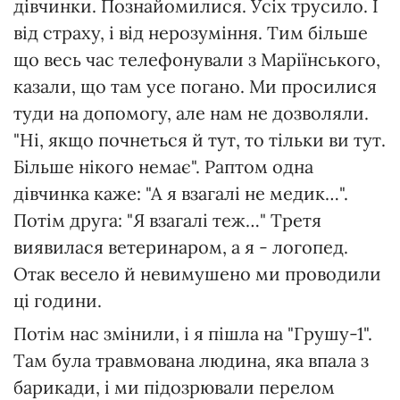
дівчинки. Познайомилися. Усіх трусило. І
від страху, і від нерозуміння. Тим більше
що весь час телефонували з Маріїнського,
казали, що там усе погано. Ми просилися
туди на допомогу, але нам не дозволяли.
"Ні, якщо почнеться й тут, то тільки ви тут.
Більше нікого немає". Раптом одна
дівчинка каже: "А я взагалі не медик…".
Потім друга: "Я взагалі теж…" Третя
виявилася ветеринаром, а я - логопед.
Отак весело й невимушено ми проводили
ці години.
Потім нас змінили, і я пішла на "Грушу-1".
Там була травмована людина, яка впала з
барикади, і ми підозрювали перелом