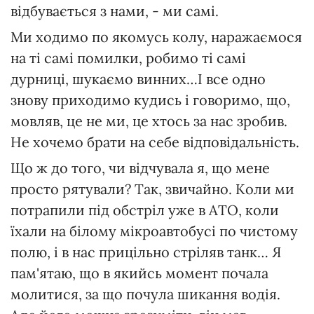
відбувається з нами, - ми самі.
Ми ходимо по якомусь колу, наражаємося
на ті самі помилки, робимо ті самі
дурниці, шукаємо винних…І все одно
знову приходимо кудись і говоримо, що,
мовляв, це не ми, це хтось за нас зробив.
Не хочемо брати на себе відповідальність.
Що ж до того, чи відчувала я, що мене
просто рятували? Так, звичайно. Коли ми
потрапили під обстріл уже в АТО, коли
їхали на білому мікроавтобусі по чистому
полю, і в нас прицільно стріляв танк… Я
пам'ятаю, що в якийсь момент почала
молитися, за що почула шикання водія.