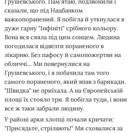
Грушевського. Пам'ятаю, подзвонили і
сказали, що під Нацбанком
важкопоранений. Я побігла й уткнулася в
дуже гарну "Інфініті" срібного кольору.
Вона вся сяяла під цим сонцем. Людина
погодилася відвезти пораненого в
лікарню. Без пафосу й самопожертви на
обличчі… Ми повернулися на
Грушевського, і я побачила там того
самого пораненого, який впав з барикади.
"Швидка" не приїхала. А на Європейській
площі їх стояло три. Я побігла туди, і вони
все ж таки забрали людину.
У районі арки хлопці почали кричати:
"Присядьте, стріляють!" Ми сховалися за