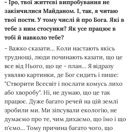
- Іро, твої життєві випробування не
закінчилися Майданом. І, так, я читаю
твої пости. У тому числі й про Бога. Які в
тебе з ним стосунки? Як усе працює в
тобі й навколо тебе?
- Важко сказати… Коли настають якісь
труднощі, люди починають казати, що це
все від Нього, що це - план… Я відразу
уявляю картинки, де Бог сидить і пише:
"Створити Всесвіт і послати комусь лихо
або хворобу". Ні, не думаю, що це так
працює. Дуже багато речей на цій землі
зробили ми. Ми зіпсували екологію, не
думаємо про те, чим дихаємо, що їмо і що
п'ємо… Тому причина багато чого, що