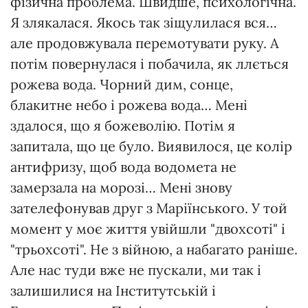
фізична проблема. Швидше, психологічна.
Я злякалася. Якось так зіщулилася вся…
але продовжувала перемотувати руку. А
потім повернулася і побачила, як ллється
рожева вода. Чорний дим, сонце,
блакитне небо і рожева вода… Мені
здалося, що я божеволію. Потім я
запитала, що це було. Виявилося, це колір
антифризу, щоб вода водомета не
замерзала на морозі… Мені знову
зателефонував друг з Маріїнського. У той
момент у моє життя увійшли "двохсоті" і
"трьохсоті". Не з війною, а набагато раніше.
Але нас туди вже не пускали, ми так і
залишилися на Інститутській і