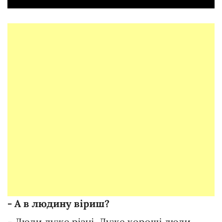
- А в людину віриш?
- Люди дуже різні. Дуже хороші люди