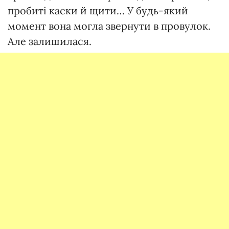
пробиті каски й щити… У будь-який
момент вона могла звернути в провулок.
Але залишилася.