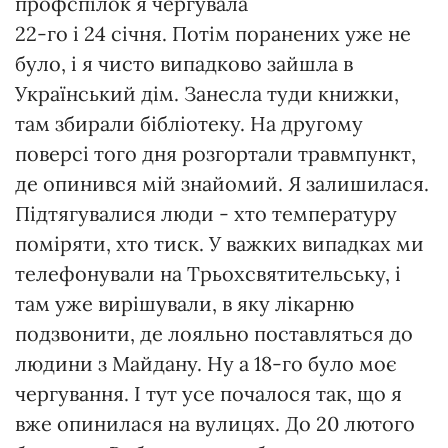
профспілок я чергувала
22-го і 24 січня. Потім поранених уже не
було, і я чисто випадково зайшла в
Український дім. Занесла туди книжки,
там збирали бібліотеку. На другому
поверсі того дня розгортали травмпункт,
де опинився мій знайомий. Я залишилася.
Підтягувалися люди - хто температуру
поміряти, хто тиск. У важких випадках ми
телефонували на Трьохсвятительську, і
там уже вирішували, в яку лікарню
подзвонити, де лояльно поставляться до
людини з Майдану. Ну а 18-го було моє
чергування. І тут усе почалося так, що я
вже опинилася на вулицях. До 20 лютого