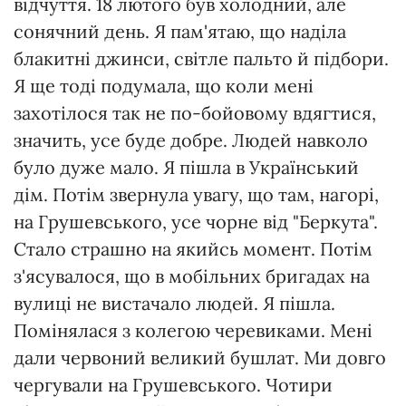
відчуття. 18 лютого був холодний, але
сонячний день. Я пам'ятаю, що наділа
блакитні джинси, світле пальто й підбори.
Я ще тоді подумала, що коли мені
захотілося так не по-бойовому вдягтися,
значить, усе буде добре. Людей навколо
було дуже мало. Я пішла в Український
дім. Потім звернула увагу, що там, нагорі,
на Грушевського, усе чорне від "Беркута".
Стало страшно на якийсь момент. Потім
з'ясувалося, що в мобільних бригадах на
вулиці не вистачало людей. Я пішла.
Помінялася з колегою черевиками. Мені
дали червоний великий бушлат. Ми довго
чергували на Грушевського. Чотири