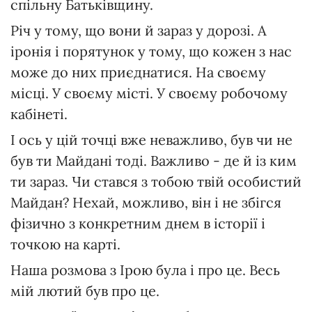
спільну Батьківщину.
Річ у тому, що вони й зараз у дорозі. А
іронія і порятунок у тому, що кожен з нас
може до них приєднатися. На своєму
місці. У своєму місті. У своєму робочому
кабінеті.
І ось у цій точці вже неважливо, був чи не
був ти Майдані тоді. Важливо - де й із ким
ти зараз. Чи стався з тобою твій особистий
Майдан? Нехай, можливо, він і не збігся
фізично з конкретним днем в історії і
точкою на карті.
Наша розмова з Ірою була і про це. Весь
мій лютий був про це.