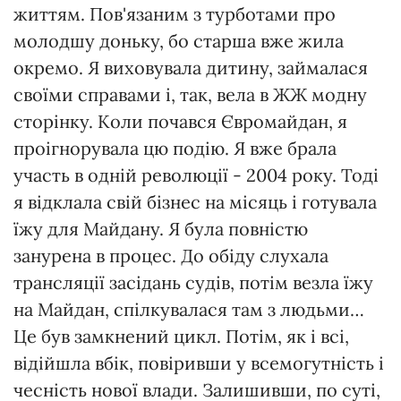
життям. Пов'язаним з турботами про
молодшу доньку, бо старша вже жила
окремо. Я виховувала дитину, займалася
своїми справами і, так, вела в ЖЖ модну
сторінку. Коли почався Євромайдан, я
проігнорувала цю подію. Я вже брала
участь в одній революції - 2004 року. Тоді
я відклала свій бізнес на місяць і готувала
їжу для Майдану. Я була повністю
занурена в процес. До обіду слухала
трансляції засідань судів, потім везла їжу
на Майдан, спілкувалася там з людьми…
Це був замкнений цикл. Потім, як і всі,
відійшла вбік, повіривши у всемогутність і
чесність нової влади. Залишивши, по суті,