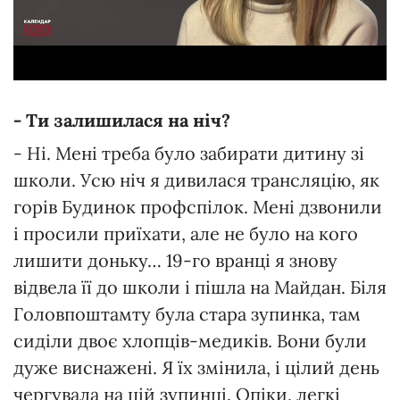
- Ти залишилася на ніч?
- Ні. Мені треба було забирати дитину зі
школи. Усю ніч я дивилася трансляцію, як
горів Будинок профспілок. Мені дзвонили
і просили приїхати, але не було на кого
лишити доньку… 19-го вранці я знову
відвела її до школи і пішла на Майдан. Біля
Головпоштамту була стара зупинка, там
сиділи двоє хлопців-медиків. Вони були
дуже виснажені. Я їх змінила, і цілий день
чергувала на цій зупинці. Опіки, легкі