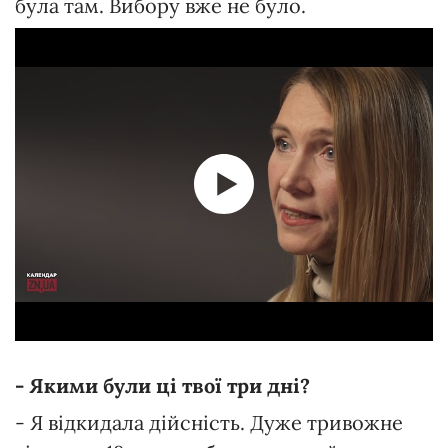
була там. Вибору вже не було.
- Якими були ці твої три дні?
- Я відкидала дійсність. Дуже тривожне