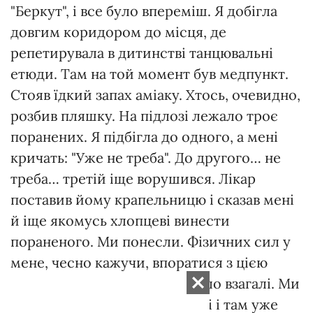
"Беркут", і все було впереміш. Я добігла
довгим коридором до місця, де
репетирувала в дитинстві танцювальні
етюди. Там на той момент був медпункт.
Стояв їдкий запах аміаку. Хтось, очевидно,
розбив пляшку. На підлозі лежало троє
поранених. Я підбігла до одного, а мені
кричать: "Уже не треба". До другого… не
треба… третій іще ворушився. Лікар
поставив йому крапельницю і сказав мені
й іще якомусь хлопцеві винести
пораненого. Ми понесли. Фізичних сил у
мене, чесно кажучи, впоратися з цією
ношею не було. Людей не було взагалі. Ми
ледве дотягли його до вулиці і там уже