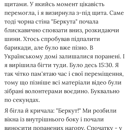
щитами. У якийсь момент цікавість
перемогла, і я визирнула з-під щита. Саме
тоді чорна стіна "Беркута" почала
блискавично сповзати вниз, розкидаючи
шини. Хтось спробував підпалити
барикади, але було вже пізно. В
Українському домі залишалися поранені. І
я вирішила бігти туди. Було десь 15:30. Я
так чітко пам'ятаю час і свої переміщення,
тому що пізніше всі матеріали відео були
зібрані волонтерами воєдино. Буквально
по секундах.
Я бігла й кричала: "Беркут!" Ми розбили
вікна із внутрішнього боку і почали
виносити поранених нагору. Спочатку - у