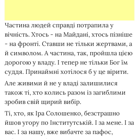
Частина людей справді потрапила у
вічність. Хтось - на Майдані, хтось пізніше
- на фронті. Ставши не тільки жертвами, а
й символом. А частина, так, пройшла цією
дорогою у владу. І тепер не тільки Бог їм
суддя. Принаймні хотілося б у це вірити.
Але живими й не у владі залишилися
також ті, хто колись разом із загиблими
зробив свій щирий вибір.
Ті, хто, як Іра Солошенко, безстрашно
йшов угору по Інститутській. І за мене. І за
вас. І за нашу, вже вибачте за пафос,