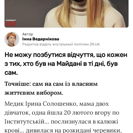
Автор
Інна Ведернікова
Редактор відділу внутрішньої політики ZN.UA
Не можу позбутися відчуття, що кожен
з тих, хто був на Майдані в ті дні, був
сам.
Точніше: сам на сам із власним
життєвим вибором.
Медик Ірина Солошенко, мама двох
дівчаток, одна йшла 20 лютого вгору по
Інститутській… послизнулася в калюжі
крові… дивилася на розкидані черевики,