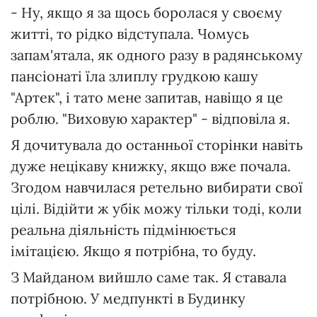
- Ну, якщо я за щось боролася у своєму
житті, то рідко відступала. Чомусь
запам'ятала, як одного разу в радянському
пансіонаті їла злиплу грудкою кашу
"Артек", і тато мене запитав, навіщо я це
роблю. "Виховую характер" - відповіла я.
Я дочитувала до останньої сторінки навіть
дуже нецікаву книжку, якщо вже почала.
Згодом навчилася ретельно вибирати свої
цілі. Відійти ж убік можу тільки тоді, коли
реальна діяльність підмінюється
імітацією. Якщо я потрібна, то буду.
З Майданом вийшло саме так. Я ставала
потрібною. У медпункті в Будинку