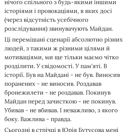
нічого спільного з будь-якими іншими
історіями і провокаціями, в яких досі
(через відсутність усебічного
розслідування) звинувачують Майдан.
Ці перемішані сценарії абсолютно різних
людей, з такими ж різними цілями й
мотиваціями, ми ще тільки маємо чітко
розділити. У свідомості. У пам'яті. В
історії. Був на Майдані - не був. Виносив
поранених - не виносив. Роздавав
бронежилети - не роздавав. Покинув
Майдан перед зачисткою - не покинув.
Убивав - не вбивав. І неважливо, з якого
боку. Важлива - правда.
Сьогодні в стрічці в Юрія Бутусова мені