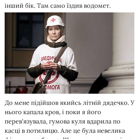
інший бік. Там само їздив водомет.
До мене підійшов якийсь літній дядечко. У
нього капала кров, і поки я його
перев'язувала, гумова куля вдарила по
касці в потилицю. Але це була невелика