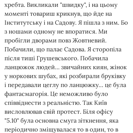
хребта. Викликали "швидку", і на цьому
моменті товариш крикнув, що йде на
Інститутську і на Садову. Я пішла з ним. Бо
з ношами одному не впоратися. Ми
пробігли дворами повз Жовтневий.
Побачили, що палає Садова. Я сторопіла
після тиші Грушевського. Побачила
ланцюжок людей… звичайних киян, жінок
у норкових шубах, які розбирали бруківку
і передавали цеглу по ланцюжку… це була
фантасмагорія. Це неможливо було
співвіднести з реальністю. Так Київ
висловлював свій протест. Біля офісу
"5.10" була основна смуга зіткнення, яка
періодично зміщувалася то в один, то в