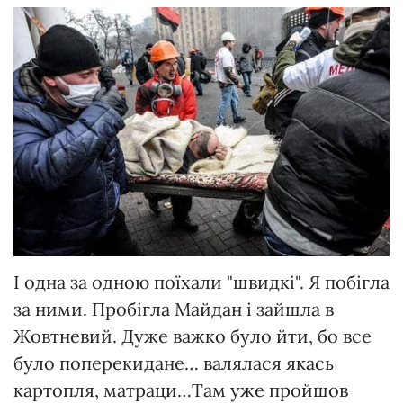
І одна за одною поїхали "швидкі". Я побігла
за ними. Пробігла Майдан і зайшла в
Жовтневий. Дуже важко було йти, бо все
було поперекидане… валялася якась
картопля, матраци…Там уже пройшов