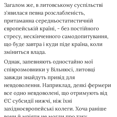
Загалом же, в литовському суспільстві
з'явилася певна розслабленість,
притаманна середньостатистичній
європейській країні, - без постійного
стресу, нескінченного самодопитування,
що буде завтра і куди піде країна, коли
зміниться влада.
Однак, запевняють одностайно мої
співрозмовники у Вільнюсі, литовці
завжди знайдуть привід для
невдоволення. Наприклад, деякі фермери
все одно невдоволені, що отримують від
ЄС субсидії нижчі, ніж їхні
західноєвропейські колеги. Хоча раніше
вони й мріяти не могли про таку