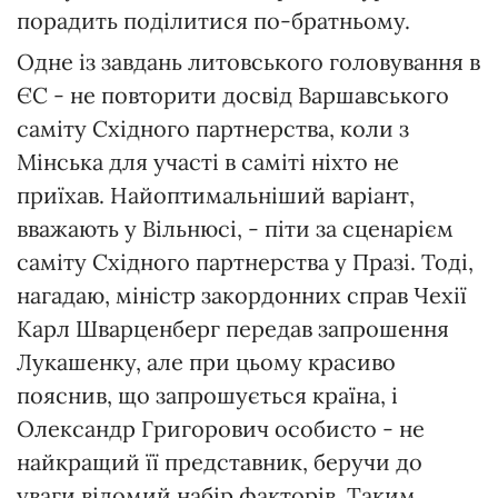
порадить поділитися по-братньому.
Одне із завдань литовського головування в
ЄС - не повторити досвід Варшавського
саміту Східного партнерства, коли з
Мінська для участі в саміті ніхто не
приїхав. Найоптимальніший варіант,
вважають у Вільнюсі, - піти за сценарієм
саміту Східного партнерства у Празі. Тоді,
нагадаю, міністр закордонних справ Чехії
Карл Шварценберг передав запрошення
Лукашенку, але при цьому красиво
пояснив, що запрошується країна, і
Олександр Григорович особисто - не
найкращий її представник, беручи до
уваги відомий набір факторів. Таким