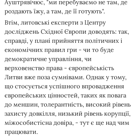
Ауштрявічюс, "ми перебуваємо не там, де
роздають їжу, а там, де її готують".
Втім, литовські експерти з Центру
досліджень Східної Європи доводять: так,
справді, у плані прийняття політичних і
економічних правил гри - чи то буде
демократичне управління, чи
верховенство права - європейськість
Литви вже поза сумнівами. Однак у тому,
що стосується успішного впровадження
європейських цінностей, таких як повага
до меншин, толерантність, високий рівень
захисту довкілля, низький рівень корупції,
міжособистісна довіра, - тут є ще над чим
працювати.