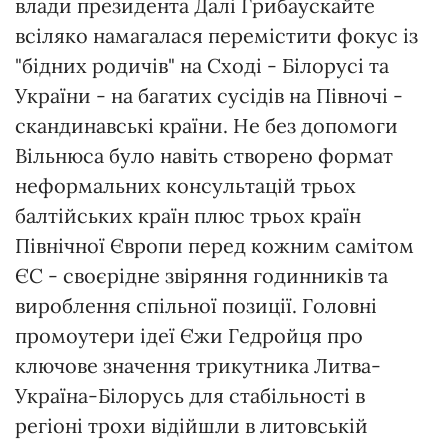
влади президента Далі Грибаускайте
всіляко намагалася перемістити фокус із
"бідних родичів" на Сході - Білорусі та
України - на багатих сусідів на Півночі -
скандинавські країни. Не без допомоги
Вільнюса було навіть створено формат
неформальних консультацій трьох
балтійських країн плюс трьох країн
Північної Європи перед кожним самітом
ЄС - своєрідне звіряння годинників та
вироблення спільної позиції. Головні
промоутери ідеї Єжи Гедройця про
ключове значення трикутника Литва-
Україна-Білорусь для стабільності в
регіоні трохи відійшли в литовській