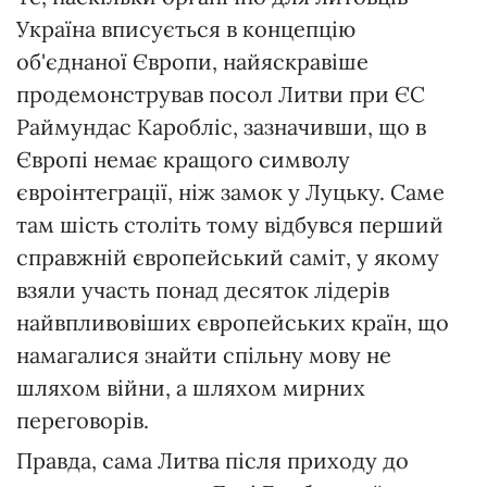
Україна вписується в концепцію
об'єднаної Європи, найяскравіше
продемонстрував посол Литви при ЄС
Раймундас Каробліс, зазначивши, що в
Європі немає кращого символу
євроінтеграції, ніж замок у Луцьку. Саме
там шість століть тому відбувся перший
справжній європейський саміт, у якому
взяли участь понад десяток лідерів
найвпливовіших європейських країн, що
намагалися знайти спільну мову не
шляхом війни, а шляхом мирних
переговорів.
Правда, сама Литва після приходу до