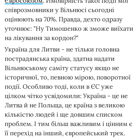
Євросоюзом
. Ймовірність такої події мої
співрозмовники у Вільнюсі сьогодні
оцінюють на 70%. Правда, дехто одразу
уточнює: "Ну Тимошенко ж зможе виїхати
на лікування за кордон?"
Україна для Литви - не тільки головна
пострадянська країна, здатна надати
Вільнюському саміту статусу якщо не
історичної, то, певною мірою, поворотної
події. Особливо тоді, коли в ЄС уже
цілком чітко усвідомили: Україна - це не
Литва й не Польща, це країна з великою
кількістю людей і ще довшим списком
проблем. І тим більш важливим і цінним є
її перехід на інший, європейський трек.