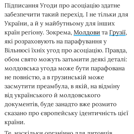
Підписання Угоди про асоціацію здатне
забезпечити такий перехід. І не тільки для
України, а й у майбутньому для інших
країн регіону. Зокрема,
Молдови
та
Грузії
,
які розраховують на парафування у
Вільнюсі їхніх угод про асоціацію. Правда,
обом свято можуть затьмити деякі деталі:
молдовська угода може бути парафована
не повністю, а в грузинській може
засмутити преамбула, в якій, на відміну
від українського й молдовського
документів, буде занадто вже розмито
сказано про європейську ідентичність цієї
країни.
Те, наскільки органічно для литовців