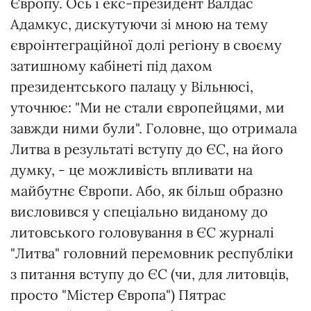
Європу. Ось і екс-президент Валдас
Адамкус, дискутуючи зі мною на тему
євроінтеграційної долі регіону в своєму
затишному кабінеті під дахом
президентського палацу у Вільнюсі,
уточнює: "Ми не стали європейцями, ми
завжди ними були". Головне, що отримала
Литва в результаті вступу до ЄС, на його
думку, - це можливість впливати на
майбутнє Європи. Або, як більш образно
висловився у спеціально виданому до
литовського головування в ЄС журналі
"Литва" головний перемовник республіки
з питання вступу до ЄС (чи, для литовців,
просто "Містер Європа") Пятрас