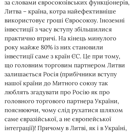
за словами євросоюзівських функціонерів,
Литва – країна, котра найефективніше
використовує гроші Євросоюзу. Іноземні
інвестиції з часу вступу збільшилися
практично втричі. На кінець минулого
року майже 80% із них становили
інвестиції саме з країн ЄС. Це при тому,
що головним торговим партнером Литви
залишається Росія (прибічники вступу
нашої країни до Митного союзу так
люблять згадувати про Росію як про
головного торгового партнера України,
пояснюючи, чому слід рухатися шляхом
саме євразійської, а не європейської
інтеграції)! Причому в Литві, як і в Україні,