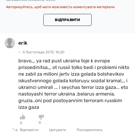
Авторизуйтесь, щоб мати можливість коментувати матеріали
ВІДПРАВИТИ
erik
4 Листопада 2013, 16:20
bravo,,, ya rad pust ukraina toje k evrope
prisoedinitsa,,, ot russii tolko bedi i problemi nikto
ne zabil za milloni jertv izza golada bolshevikov
iskustvennogo golada kotoruyu sozdal kramal,,, i
ukrainci umirali ... i seychas terror izza gaza... eto
nastoyashi terror ukraina ,belarus armenia.
gruzia..oni pod postoyannim terroram russkim
izza gaza
0
0
Відповісти
Цитувати
Поскаржитись