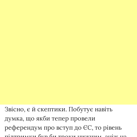
Звісно, є й скептики. Побутує навіть
думка, що якби тепер провели
референдум про вступ до ЄС, то рівень
підтримки був би трохи нижчим, аніж на