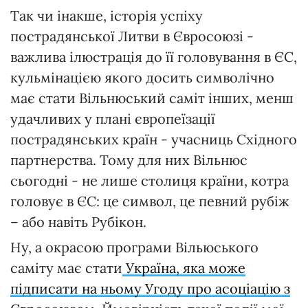
Так чи інакше, історія успіху
пострадянської Литви в Євросоюзі -
важлива ілюстрація до її головування в ЄС,
кульмінацією якого досить символічно
має стати Вільнюський саміт інших, менш
удачливих у плані європеїзації
пострадянських країн - учасниць Східного
партнерства. Тому для них Вільнюс
сьогодні - не лише столиця країни, котра
головує в ЄС: це символ, це певний рубіж
– або навіть Рубікон.
Ну, а окрасою програми Вільюського
саміту має стати
Україна, яка може
підписати на ньому Угоду про асоціацію з