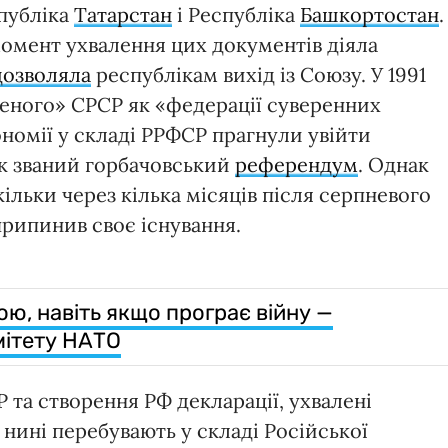
спубліка
Татарстан
і Республіка
Башкортостан
.
момент ухвалення цих документів діяла
дозволяла
республікам вихід із Союзу. У 1991
еного» СРСР як «федерації суверенних
ономії у складі РРФСР прагнули увійти
ак званий горбачовський
референдум
. Однак
кільки через кілька місяців після серпневого
рипинив своє існування.
ою, навіть якщо програє війну —
мітету НАТО
 та створення РФ декларації, ухвалені
нині перебувають у складі Російської