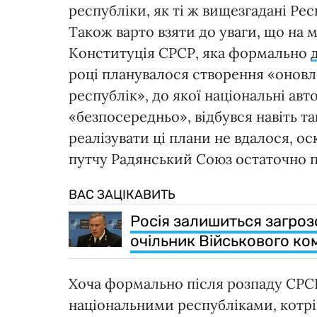
республіки, як ті ж вищезгадані Ре
Також варто взяти до уваги, що на 
Конституція СРСР, яка формально
році планувалося створення «оновл
республік», до якої національні авт
«безпосередньо», відбувся навіть т
реалізувати ці плани не вдалося, ос
путчу Радянський Союз остаточно п
ВАС ЗАЦІКАВИТЬ
Росія залишиться загроз
очільник Військового ко
Хоча формально після розпаду СРСР
національними республіками, котрі 