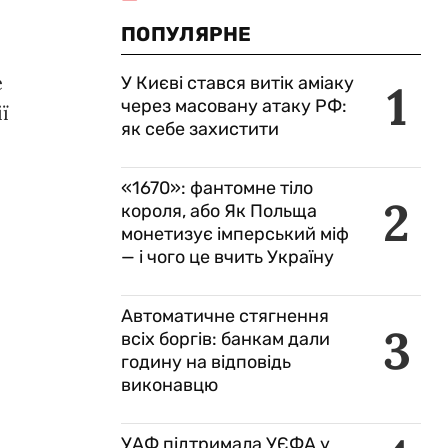
ПОПУЛЯРНЕ
е
У Києві стався витік аміаку
1
через масовану атаку РФ:
ї
як себе захистити
«1670»: фантомне тіло
2
короля, або Як Польща
монетизує імперський міф
— і чого це вчить Україну
Автоматичне стягнення
3
всіх боргів: банкам дали
годину на відповідь
виконавцю
УАФ підтримала УЄФА у