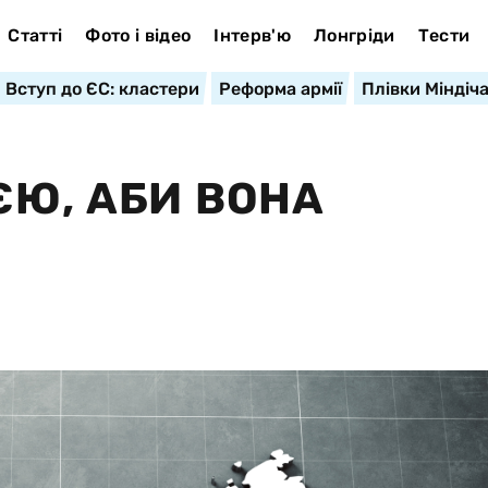
Статті
Фото і відео
Інтерв'ю
Лонгріди
Тести
Вступ до ЄС: кластери
Реформа армії
Плівки Міндіч
ЄЮ, АБИ ВОНА