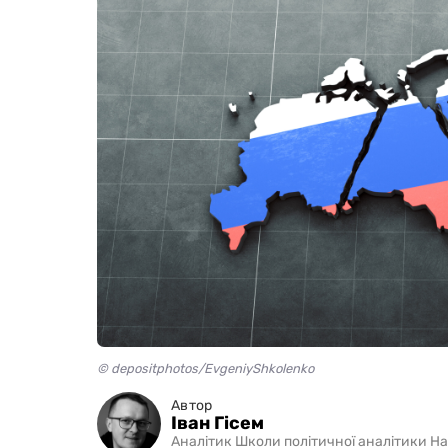
© depositphotos/EvgeniyShkolenko
Автор
Іван Гісем
Аналітик Школи політичної аналітики Н