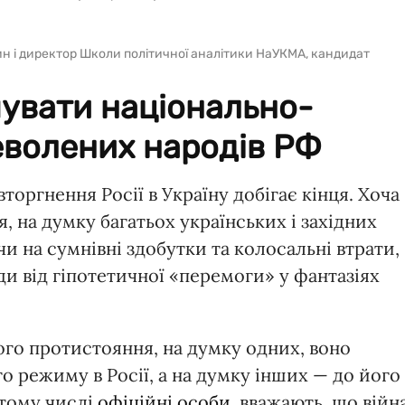
н і директор Школи політичної аналітики НаУКМА, кандидат
мувати національно-
еволених народів РФ
торгнення Росії в Україну добігає кінця. Хоча
я, на думку багатьох українських і західних
чи на сумнівні здобутки та колосальні втрати,
и від гіпотетичної «перемоги» у фантазіях
ого протистояння, на думку одних, воно
 режиму в Росії, а на думку інших — до його
 тому числі
офіційні особи
, вважають, що війна