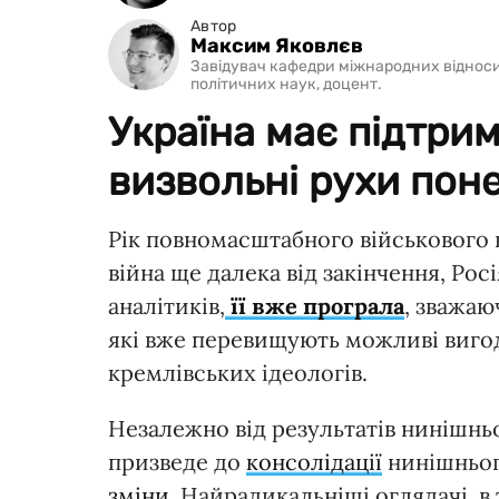
Автор
Максим Яковлєв
Завідувач кафедри міжнародних відноси
політичних наук, доцент.
Україна має підтри
визвольні рухи пон
Рік повномасштабного військового в
війна ще далека від закінчення, Росі
аналітиків,
її вже програла
, зважаю
які вже перевищують можливі вигод
кремлівських ідеологів.
Незалежно від результатів нинішнь
призведе до
консолідації
нинішнього
зміни
. Найрадикальніші оглядачі, в