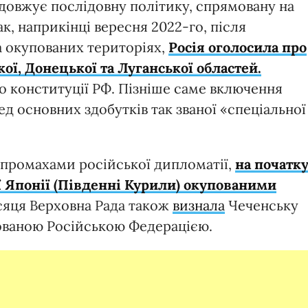
довжує послідовну політику, спрямовану на
ак, наприкінці вересня 2022-го, після
 окупованих територіях,
Росія оголосила про
ої, Донецької та Луганської областей.
о конституції РФ. Пізніше саме включення
д основних здобутків так званої «спеціальної
ь промахами російської дипломатії,
на початк
ї Японії (Південні Курили) окупованими
сяця Верховна Рада також
визнала
Чеченську
пованою Російською Федерацією.