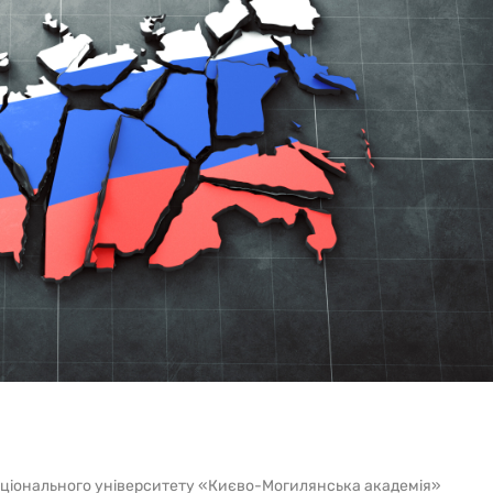
аціонального університету «Києво-Могилянська академія»