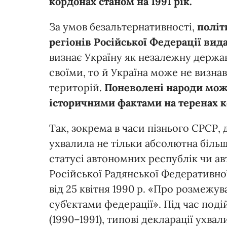
кордонах станом на 1991 рік.
За умов безальтернативності,
політ
регіонів Російської Федерації вид
визнає Україну як незалежну держав
своїми, то й Україна може не визна
територій.
Поневолені народи можу
історичними фактами на теренах к
Так, зокрема в часи пізнього СРСР,
ухвалила не тільки абсолютна більші
статусі автономних республік чи а
Російської Радянської Федеративно
від 25 квітня 1990 р. «Про розмеж
суб’єктами федерації». Під час поді
(1990–1991), типові декларації ухвал