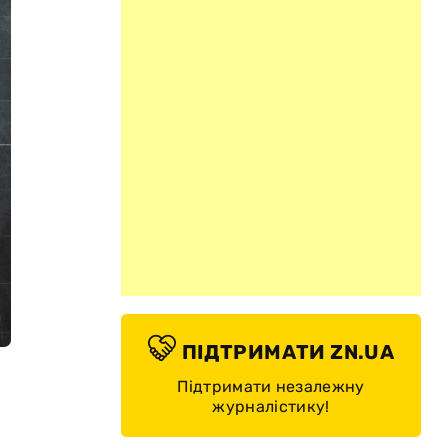
ПІДТРИМАТИ ZN.UA
Підтримати незалежну
журналістику!