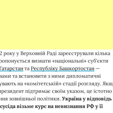
22 pоку у Верховній Раді зареєстрували кілька
пропонується визнати «національні» суб'єкти
Татарстан
та
Республіку Башкортостан
—
ами та встановити з ними дипломатичні
вають на «комітетській» стадії розгляду. Як
 президент підтримає своїм указом, це істотно
ння зовнішньої політики.
Україна у відповідь
 сусіда візьме курс на невизнання РФ у її