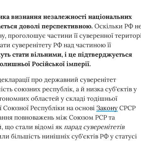
ика визнання незалежності національних
ається доволі перспективною.
Оскільки РФ н
у, проголошує частини її суверенної територі
вати суверенітету РФ над частиною її
ть стати вільними, і це підтверджується
олишньої Російської імперії.
 декларації про державний суверенітет
сть союзних республік, а й низка суб'єктів у
втономних областей у складі тодішньої
ї Союзної Республіки на основі
Закону
СРСР
ування повноважень між Союзом РСР та
й, що стали відомі як
парад суверенітетів
или більшість нинішніх суб'єктів РФ у статусі