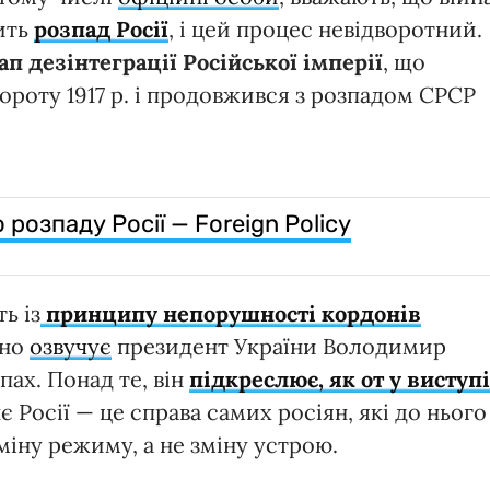
ить
розпад Росії
, і цей процес невідворотний.
п дезінтеграції Російської імперії
, що
ороту 1917 р. і продовжився з розпадом СРСР
 розпаду Росії — Foreign Policy
ь із
принципу непорушності кордонів
рно
озвучує
президент України Володимир
пах. Понад те, він
підкреслює, як от у виступі
 Росії — це справа самих росіян, які до нього
іну режиму, а не зміну устрою.