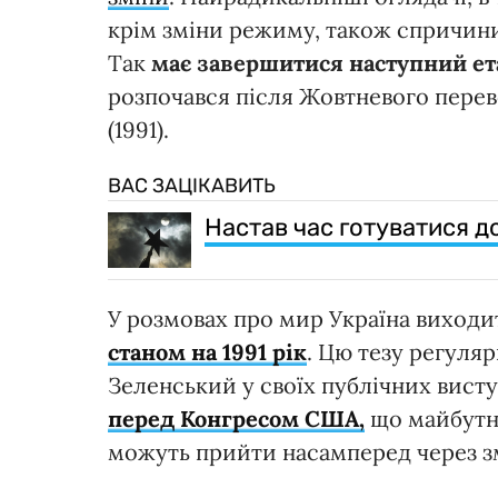
крім зміни режиму, також спричин
Так
має завершитися наступний ета
розпочався після Жовтневого перев
(1991).
ВАС ЗАЦІКАВИТЬ
Настав час готуватися до
У розмовах про мир Україна виходит
станом на 1991 рік
. Цю тезу регуля
Зеленський у своїх публічних висту
перед Конгресом США,
що майбутнє
можуть прийти насамперед через зм