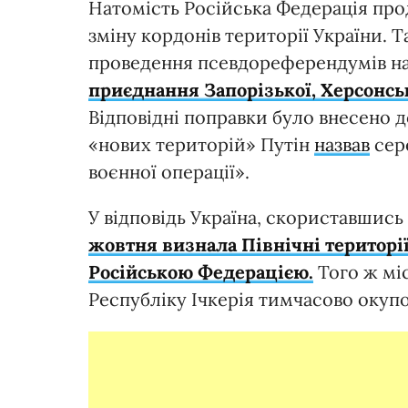
Натомість Російська Федерація про
зміну кордонів території України. Т
проведення псевдореферендумів на
приєднання Запорізької, Херсонськ
Відповідні поправки було внесено д
«нових територій» Путін
назвав
сере
воєнної операції».
У відповідь Україна, скориставшис
жовтня визнала Північні територі
Російською Федерацією.
Того ж мі
Республіку Ічкерія тимчасово оку