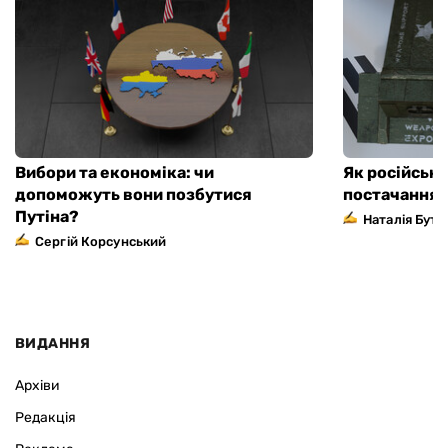
Вибори та економіка: чи
Як російськ
допоможуть вони позбутися
постачання з
Путіна?
Наталія Бути
Сергій Корсунський
ВИДАННЯ
Архіви
Редакція