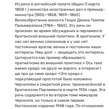
Из речи в английской палате общин (1 марта
1858 г.) министра иностранных дел и премьер-
министра (1855—1858; 1859—1865)
Великобритании виконта Генри Джона Темпла
Пальмерапона (1784— 1865). Эту речь он
произнес во время обсуждения в парламенте
британской внешней политики. В оригинале: У
нас нет вечных союзников и у нас нет
постоянных врагов; вечны и постоянны наши
интересы. Наш долг — защищать эти интересы.
Цитируется как пример образцового
прагматизма во внешней политике.» Ось таке
маємо кредо: не друзі чи вороги, а інтереси! І
ще про це саме кредо: «Это кредо с
подкупающей простотой было изложено
Черчиллем в секретной речи, произнесённой в
Британском Парламенте в марте 1936 года. Эта
речь содержится во втором томе мемуаров
Черчилля, но только в самом первом
бостонском издании 1948 года. По отношению