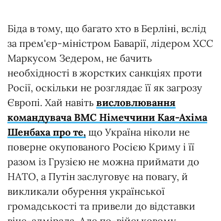
Біда в тому, що багато хто в Берліні, вслід
за прем'єр-міністром Баварії, лідером ХСС
Маркусом Зедером, не бачить
необхідності в жорстких санкціях проти
Росії, оскільки не розглядає її як загрозу
Європі. Хай навіть
висловлювання
командувача ВМС Німеччини Кая-Ахіма
Шенбаха про те,
що Україна ніколи не
поверне окупованого Росією Криму і її
разом із Грузією не можна приймати до
НАТО, а Путін заслуговує на повагу, й
викликали обурення української
громадськості та привели до відставки
віце-адмірала. Але по-військовому