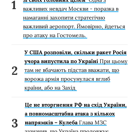
важливих невдач Москви - поразка в
намаганні захопити стратегічно
важливий аеропорт. Ймовірно, йдеться
про атаку на Гостомель.
У США розповіли, скільки ракет Росія
учора випустила по Україні
При цьому
там не вбачають підстав вважати, що
ворожа армія просунулася вглиб
країни, або на Захід
Це не вторгнення РФ на схід України,
а повномасштабна атака з кількох
напрямків – Кулеба
Глава МЗС
зазначив, що Україна продовжує