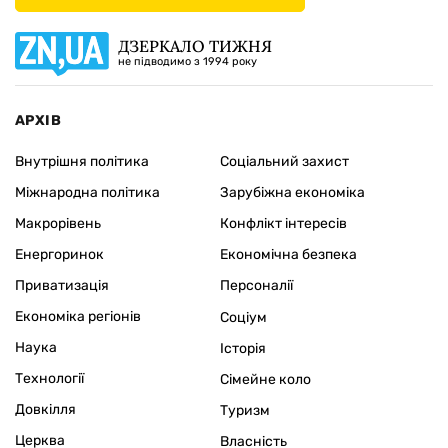
ДЗЕРКАЛО ТИЖНЯ
не підводимо з 1994 року
АРХІВ
Внутрішня політика
Соціальний захист
Міжнародна політика
Зарубіжна економіка
Макрорівень
Конфлікт інтересів
Енергоринок
Економічна безпека
Приватизація
Персоналії
Економіка регіонів
Соціум
Наука
Історія
Технології
Сімейне коло
Довкілля
Туризм
Церква
Власність