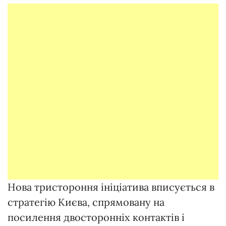
Нова тристороння ініціатива вписується в
стратегію Києва, спрямовану на
посилення двосторонніх контактів і