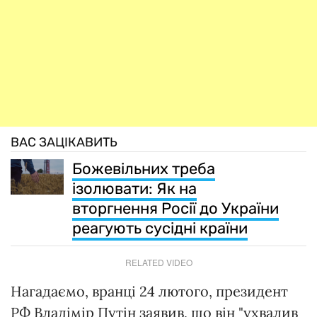
ВАС ЗАЦІКАВИТЬ
Божевільних треба
ізолювати: Як на
вторгнення Росії до України
реагують сусідні країни
RELATED VIDEO
Нагадаємо, вранці 24 лютого, президент
РФ Владімір Путін заявив, що він "ухвалив