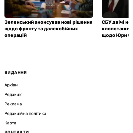
Зеленський анонсував нові рішення
СБУ двічі не
щодо фронту та далекобійних
клопотання 
операцій
щодо Юри Єн
ВИДАННЯ
Архіви
Редакція
Реклама
Редакційна політика
Карта
КОНТАКТИ