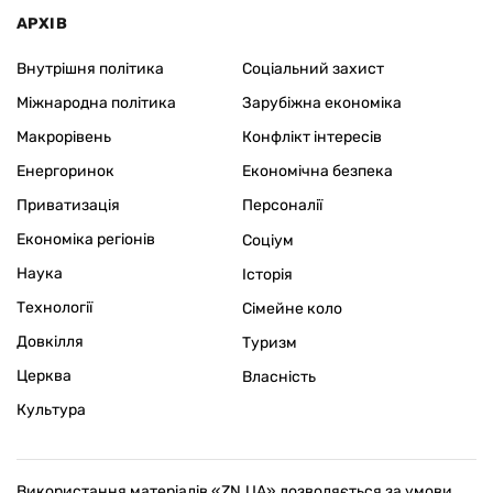
АРХІВ
Внутрішня політика
Соціальний захист
Міжнародна політика
Зарубіжна економіка
Макрорівень
Конфлікт інтересів
Енергоринок
Економічна безпека
Приватизація
Персоналії
Економіка регіонів
Соціум
Наука
Історія
Технології
Сімейне коло
Довкілля
Туризм
Церква
Власність
Культура
Використання матеріалів «ZN.UA» дозволяється за умови