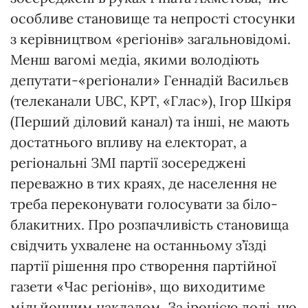
особливе становище та непрості стосунки
з керівництвом «регіонів» загальновідомі.
Менш вагомі медіа, якими володіють
депутати-«регіонали» Геннадій Васильєв
(телеканали UBC, КРТ, «Глас»), Ігор Шкіря
(Перший діловий канал) та інші, не мають
достатнього впливу на електорат, а
регіональні ЗМІ партії зосереджені
переважно в тих краях, де населення не
треба переконувати голосувати за біло-
блакитних. Про розпачливість становища
свідчить ухвалене на останньому з’їзді
партії рішення про створення партійної
газети «Час регіонів», що виходитиме
мільйонним накладом. За іронією долі, цю