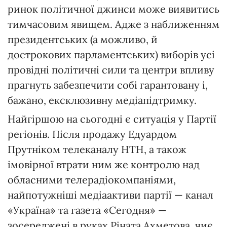
ринок політичної джинси може виявитись
тимчасовим явищем. Адже з наближенням
президентських (а можливо, й
дострокових парламентських) виборів усі
провідні політичні сили та центри впливу
прагнуть забезпечити собі гарантовану і,
бажано, ексклюзивну медіапідтримку.
Найгіршою на сьогодні є ситуація у Партії
регіонів. Після продажу Едуардом
Прутніком телеканалу НТН, а також
імовірної втрати ним же контролю над
обласними телерадіокомпаніями,
найпотужніші медіаактиви партії — канал
«Україна» та газета «Сегодня» —
зосереджені в руках Ріната Ахметова, чиє