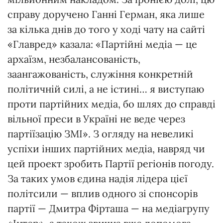
справу доручено Ганні Герман, яка лише
за кілька днів до того у ході чату на сайті
«Главред» казала: «Партійні медіа — це
архаїзм, незбалансованість,
заангажованість, служіння конкретній
політичній силі, а не істині… я виступаю
проти партійних медіа, бо шлях до справді
вільної преси в Україні не веде через
партіїзацію ЗМІ». З огляду на невеликі
успіхи інших партійних медіа, навряд чи
цей проект зробить Партії регіонів погоду.
За таких умов єдина надія лідера цієї
політ­сили — вплив одного зі спонсорів
партії — Дмитра Фірташа — на медіагрупу