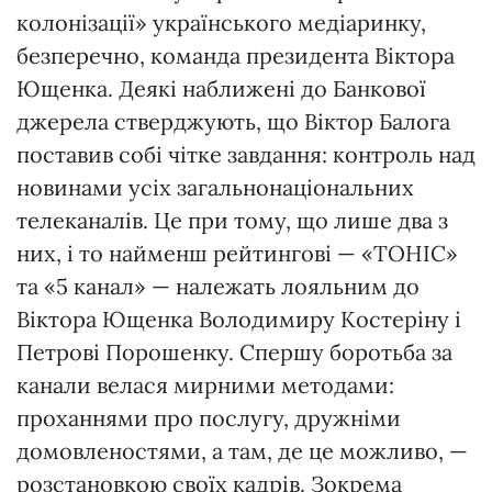
колонізації» українського медіаринку,
безперечно, команда президента Віктора
Ющенка. Деякі наближені до Банкової
джерела стверджують, що Віктор Балога
поставив собі чітке завдання: контроль над
новинами усіх загальнонаціональних
телеканалів. Це при тому, що лише два з
них, і то найменш рейтингові — «ТОНІС»
та «5 канал» — належать лояльним до
Віктора Ющенка Володимиру Костеріну і
Петрові Порошенку. Спершу боротьба за
канали велася мирними методами:
проханнями про послугу, дружніми
домовленостями, а там, де це можливо, —
розстановкою своїх кадрів. Зо­крема