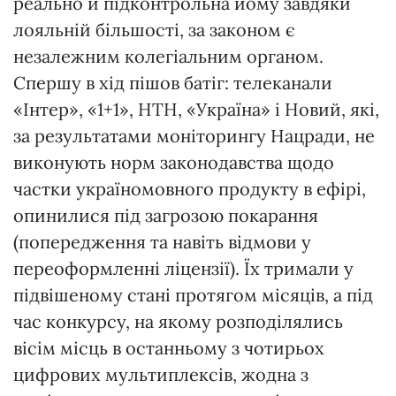
реально й підконтрольна йому завдяки
лояльній більшості, за законом є
незалежним колегіальним органом.
Спершу в хід пішов батіг: телеканали
«Інтер», «1+1», НТН, «Україна» і Новий, які,
за результатами моніторингу Нацради, не
виконують норм законодавства щодо
частки україномовного продукту в ефірі,
опинилися під загрозою покарання
(попередження та навіть відмови у
переоформленні ліцензії). Їх тримали у
підвішеному стані протягом місяців, а під
час конкурсу, на якому розподілялись
вісім місць в останньому з чотирьох
цифрових мультиплексів, жодна з