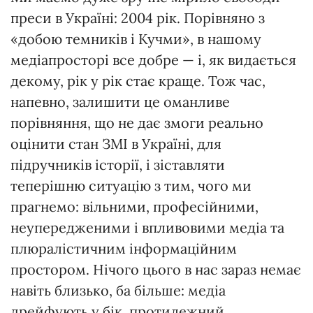
преси в Україні: 2004 рік. Порівняно з
«добою темників і Кучми», в нашому
медіапросторі все добре — і, як видається
декому, рік у рік стає краще. Тож час,
напевно, залишити це оманливе
порівняння, що не дає змоги реально
оцінити стан ЗМІ в Україні, для
підручників історії, і зіставляти
теперішню ситуацію з тим, чого ми
прагнемо: вільними, професійними,
неупередженими і впливовими медіа та
плюралістичним інформаційним
простором. Нічого цього в нас зараз немає
навіть близько, ба більше: медіа
дрейфують у бік, протилежний