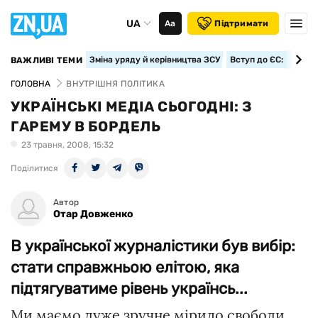
UA
Аа
Підтримати
Зміна уряду й керівництва ЗСУ
Вступ до ЄС: класте
ВАЖЛИВІ ТЕМИ
ГОЛОВНА
ВНУТРІШНЯ ПОЛІТИКА
УКРАЇНСЬКІ МЕДІА СЬОГОДНІ: З
ГАРЕМУ В БОРДЕЛЬ
23 травня, 2008, 15:32
Поділитися
Автор
Отар Довженко
В української журналістики був вибір:
стати справжньою елітою, яка
підтягуватиме рівень українсь...
Ми маємо дуже зручне мірило свободи