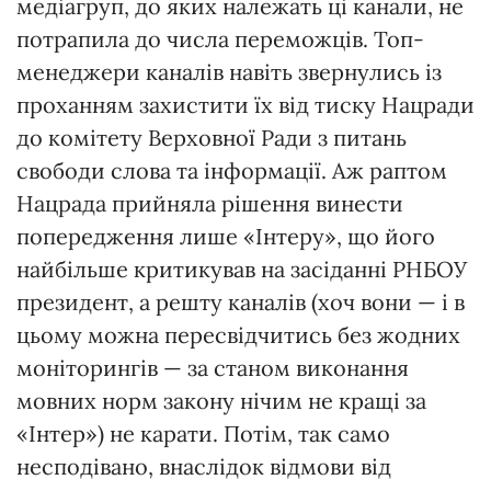
медіагруп, до яких належать ці канали, не
потрапила до числа переможців. Топ-
менеджери каналів навіть звернулись із
проханням захистити їх від тиску Нацради
до комітету Верховної Ради з питань
свободи слова та інформації. Аж раптом
Нацрада прийняла рішення винести
попередження лише «Інтеру», що його
найбільше критикував на засіданні РНБОУ
президент, а решту каналів (хоч вони — і в
цьо­му можна пересвідчитись без жодних
моніторингів — за станом виконання
мовних норм закону нічим не кращі за
«Інтер») не карати. Потім, так само
несподівано, внаслідок відмови від