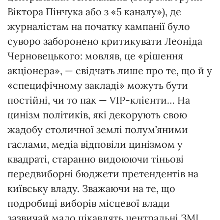
Віктора Пінчука або з «5 каналу»), де
журналістам на початку кампанії було
суворо заборонено критикувати Леоніда
Черновецького: мовляв, це «рішення
акціонера», — свідчать лише про те, що й у
«специфічному закладі» можуть бути
постійні, чи то пак — VIP-клієнти… На
цинізм політиків, які декорують свою
жадобу столичної землі полум’яними
гаслами, медіа відповіли цинізмом у
квадраті, старанно видоюючи тіньові
передвиборні бюджети претендентів на
київську владу. Зважаючи на те, що
подробиці виборів місцевої влади
зазвичай мало цікавлять центральні ЗМІ,