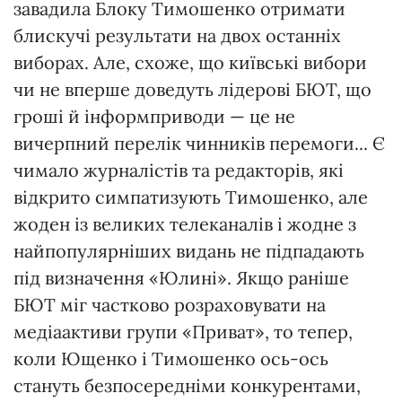
завадила Блоку Тимошенко отримати
блискучі результати на двох останніх
виборах. Але, схоже, що київські вибори
чи не вперше доведуть лідерові БЮТ, що
гроші й інформприводи — це не
вичерпний перелік чинників перемоги... Є
чимало журналістів та редакторів, які
відкрито симпатизують Тимошенко, але
жоден із великих телеканалів і жодне з
найпопулярніших видань не підпадають
під визначення «Юлині». Якщо раніше
БЮТ міг частково розраховувати на
медіаактиви групи «Приват», то тепер,
коли Ющенко і Тимошенко ось-ось
стануть безпосередніми конкурентами,