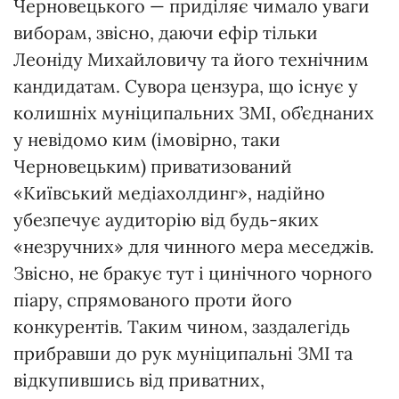
Черновецького — приділяє чимало уваги
виборам, звісно, даючи ефір тільки
Леоніду Михайловичу та його технічним
кандидатам. Сувора цензура, що існує у
колишніх муніципальних ЗМІ, об’єднаних
у невідомо ким (імовірно, таки
Черновецьким) приватизований
«Київський медіахолдинг», надійно
убезпечує аудиторію від будь-яких
«незручних» для чинного мера меседжів.
Звісно, не бракує тут і цинічного чорного
піару, спрямованого проти його
конкурентів. Таким чином, заздалегідь
прибравши до рук муніципальні ЗМІ та
відкупившись від приватних,