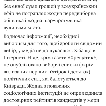
без енної суми грошей у всеукраїнський
ефір не потрапляє жодна перед­виборна
обіцянка і жодна піар-прогулянка
вулицями міста.
Водночас інформації, необхідної
виборцям для того, щоб зробити свідомий
вибір, у медіа не дошукаєшся. Хіба що в
Інтернеті. Ніде, крім газети «Хрещатик»,
не опубліковано виборчі списки (окрім
вилизаних перших п’ятірок і десяток)
політичних сил, які балотуються до
Київради. Жодна з поважних
соціологічних інституцій не оприлюднила
достовірних рейтингів кандидатів у мери