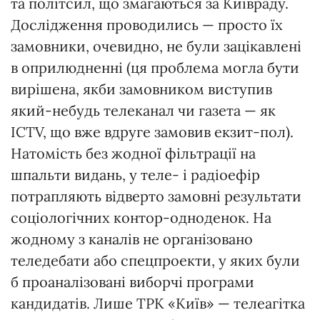
та політсил, що змагаються за Київраду.
Дослідження проводились — просто їх
замовники, очевидно, не були зацікавлені
в оприлюдненні (ця проблема могла бути
вирішена, якби замовником виступив
який-небудь телеканал чи газета — як
ICTV, що вже вдруге замовив екзит-пол).
Натомість без жодної фільтрації на
шпальти видань, у теле- і радіоефір
потрапляють відверто замовні результати
соціологічних контор-одноденок. На
жодному з каналів не організовано
теледебати або спецпроекти, у яких були
б проаналізовані виборчі програми
кандидатів. Лише ТРК «Київ» — телеагітка