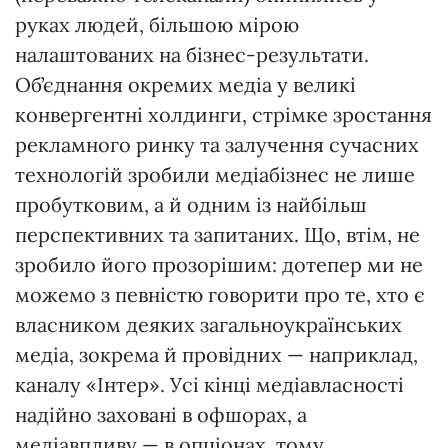
руках людей, більшою мірою
налаштованих на бізнес-результати.
Об’єднання окремих медіа у великі
конвергентні холдинги, стрімке зростання
рекламного ринку та залучення сучасних
технологій зробили медіабізнес не лише
пробутковим, а й одним із найбільш
перспективних та запитаних. Що, втім, не
зробило його прозорішим: дотепер ми не
можемо з певністю говорити про те, хто є
власником деяких загальноукраїнських
медіа, зокрема й провідних — наприклад,
каналу «Інтер». Усі кінці медіавласності
надійно заховані в офшорах, а
медіавпливу — в опціонах, тому