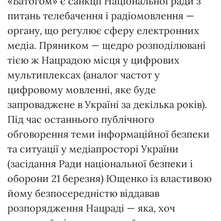
«Батогом» є санкції Національної ради з
питань телебачення і радіомовлення —
органу, що регулює сферу електронних
медіа. Пряником — щедро розподілювані
тією ж Нацрадою місця у цифрових
мультиплексах (аналог частот у
цифровому мовленні, яке буде
запроваджене в Україні за декілька років).
Під час останнього публічного
обговорення теми інформаційної безпеки
та ситуації у медіапросторі України
(засідання Ради національної безпеки і
оборони 21 березня) Ющенко із властивою
йому безпосередністю віддавав
розпорядження Нацраді — яка, хоч