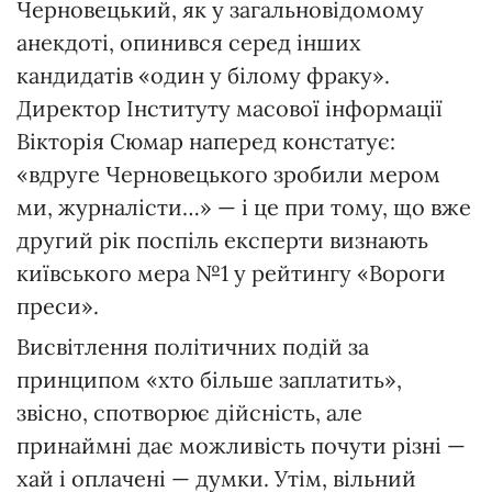
Черновецький, як у загальновідомому
анекдоті, опинився серед інших
кандидатів «один у білому фраку».
Директор Інституту масової інформації
Вікторія Сюмар наперед констатує:
«вдруге Черновецького зробили мером
ми, журналісти…» — і це при тому, що вже
другий рік поспіль експерти визнають
київського мера №1 у рейтингу «Вороги
преси».
Висвітлення політичних подій за
принципом «хто більше заплатить»,
звісно, спотворює дійсність, але
принаймні дає можливість почути різні —
хай і оплачені — думки. Утім, вільний