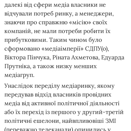
далекі від сфери медіа власники не
відчували потреб ринку, а менеджери,
знаючи про справжню «місію» своїх
компаній, не мали потреби робити їх
прибутковими. Таким чином було
сформовано «медіаімперії» СДПУ(о),
Віктора Пінчука, Ріната Ахметова, Едуарда
Прутніка, а також низку менших
медіагруп.
Унаслідок переділу медіаринку, якому
передував відхід власників провідних
медіа від активної політичної діяльності
або їх перехід із першого у другий-третій
політичні ешелони, най­впливовіші ЗМІ
(переважно телеканали) опинились у