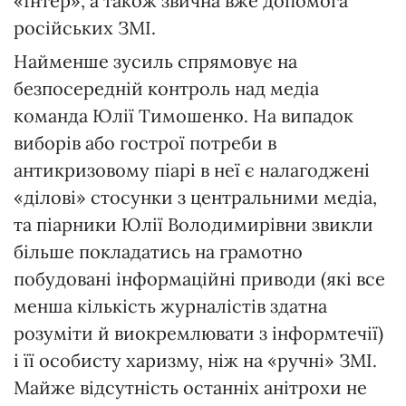
«Інтер», а також звична вже допомога
російських ЗМІ.
Найменше зусиль спрямовує на
безпосередній контроль над медіа
команда Юлії Тимошенко. На випадок
виборів або гострої потреби в
антикризовому піарі в неї є налагоджені
«ділові» стосунки з центральними медіа,
та піарники Юлії Володимирівни звикли
більше покладатись на грамотно
побудовані інформаційні приводи (які все
менша кількість журналістів здатна
розуміти й виокремлювати з інформ­течії)
і її особисту харизму, ніж на «ручні» ЗМІ.
Майже відсутність останніх анітрохи не