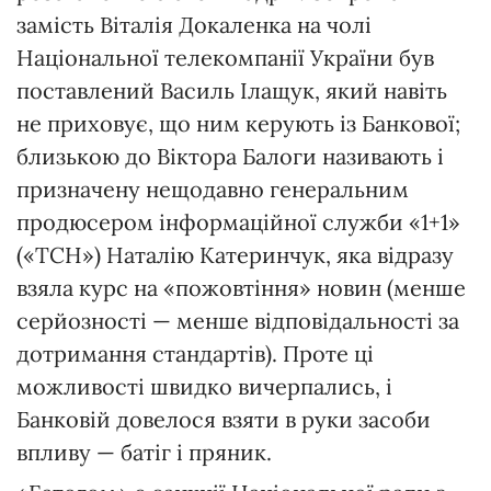
замість Віталія Докаленка на чолі
Національної телекомпанії України був
поставлений Василь Ілащук, який навіть
не приховує, що ним керують із Банкової;
близькою до Віктора Балоги називають і
призначену нещодавно генеральним
продюсером інформаційної служби «1+1»
(«ТСН») Наталію Катеринчук, яка відразу
взяла курс на «пожовтіння» новин (менше
серйозності — менше відповідальності за
дотримання стандартів). Проте ці
можливості швидко вичерпались, і
Банковій довелося взяти в руки засоби
впливу — батіг і пряник.