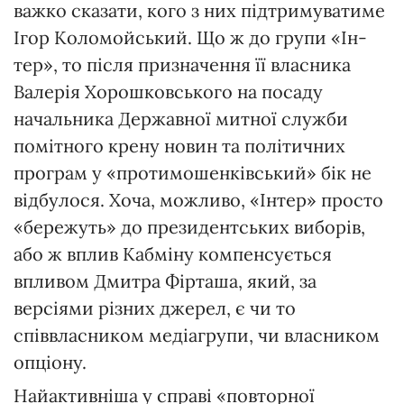
важко сказати, кого з них підтримуватиме
Ігор Коло­мойський. Що ж до групи «Ін­
тер», то після призначення її власника
Валерія Хорошков­ського на посаду
начальника Державної митної служби
помітного крену новин та політичних
програм у «протимошенківський» бік не
відбулося. Хоча, можливо, «Інтер» просто
«бережуть» до президентських виборів,
або ж вплив Кабміну компенсується
впливом Дмитра Фірташа, який, за
версіями різних джерел, є чи то
співвласником медіагрупи, чи власником
опціону.
Найактивніша у справі «повторної