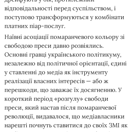
відповідальності перед суспільством, і
поступово трансформуються у комбінати
платних піар-послуг.
Наївні асоціації помаранчевого кольору зі
свободою преси давно розвіялись.
Основні гравці українського політикуму,
незалежно від політичної орієнтації, єдині
у ставленні до медіа як інструменту
реалізації власних інтересів — або ж
перешкоди, що заважає їх досягненню. У
короткий період «розгулу» свободи
преси, який настав після помаранчевої
революції, видавалося, що медіавласники
нарешті почнуть ставитися до своїх ЗМІ як