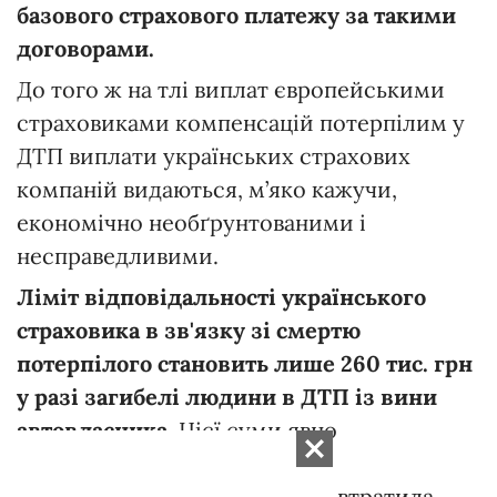
базового страхового платежу за такими
договорами.
До того ж на тлі виплат європейськими
страховиками компенсацій потерпілим у
ДТП виплати українських страхових
компаній видаються, м’яко кажучи,
економічно необґрунтованими і
несправедливими.
Ліміт відповідальності українського
страховика в зв'язку зі смертю
потерпілого становить лише 260 тис. грн
у разі загибелі людини в ДТП із вини
автовласника.
Цієї суми явно
недостатньо, щоб відновити
платоспроможність сім'ї, яка втратила