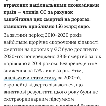
втрачених національними економіками
країн —
членів ЄС за рахунок
запобігання цих смертей на дорогах,
становить приблизно 156 млрд євро.
За звітний період 2010–2020 років
найбільше щорічне скорочення кількості
смертей на дорогах у ЄС було досягнуто
2020-го: попереджено 3919 смертей за рік
порівняно з 2019 роком. Безпрецедентне
зниження на 17% лише за рік. Утім,
аналізуючи статистику
за 2020-й,
європейці відверто зізнаються, що
виняткові результати цього року були не
екстраординарним підсумком
драматичних зрушень у політиці безпеки