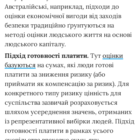
Австралійські, наприклад, підходи до
оцінки економічної вигоди від заходів
безпеки традиційно ґрунтуються на
методі оцінки людського життя на основі
людського капіталу.
Підхід готовності платити.
Тут
оцінки
базуються
на сумах, які люди готові
платити за зниження ризику (або
приймати як компенсацію за ризик). Для
конкретного типу ризику цінність для
суспільства зазвичай розраховується
шляхом усереднення значень, отриманих
із репрезентативної вибірки людей. Підхід
готовності платити в рамках усього
суспільства враховує суму, яку