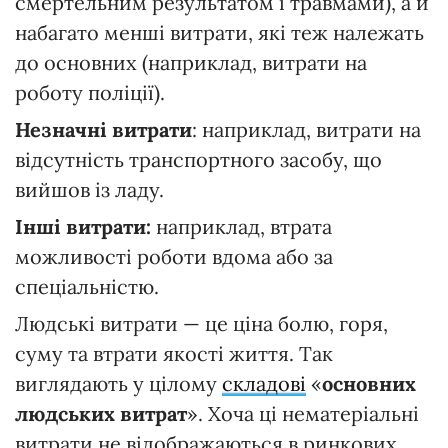
смертельним результатом і травмами), а й
набагато менші витрати, які теж належать
до основних (наприклад, витрати на
роботу поліції).
Незначні витрати
: наприклад, витрати на
відсутність транспортного засобу, що
вийшов із ладу.
Інші витрати:
наприклад, втрата
можливості роботи вдома або за
спеціальністю.
Людські витрати — це ціна болю, горя,
суму та втрати якості життя. Так
виглядають у цілому
складові
«
основних
людських витрат
». Хоча ці нематеріальні
витрати не відображаються в ринкових