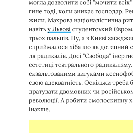
могла дозволити собі "мочити всіх" 
гине тоді, коли зникає господар. Ре
жили. Махрова націоналістична рито
навіть
у Львові
студентський Єврома
трьох пальців. Ну, а в Києві заїждж
сприймалося хіба що як дотепний с
ля радикалів. Досі "Свобода" інерт
естетиці театрального радикалізму
екзальтованими вигуками ксенофобн
свою адекватність. Оскільки треба 
дратувати двомовних чи російськом
революції. А робити смолоскипну хо
інакше.