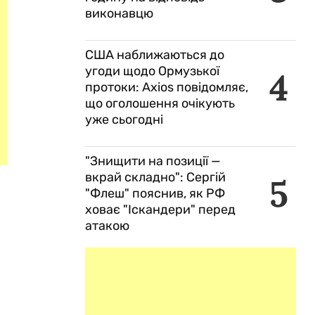
виконавцю
США наближаються до
угоди щодо Ормузької
4
протоки: Axios повідомляє,
що оголошення очікують
уже сьогодні
"Знищити на позиції —
вкрай складно": Сергій
5
"Флеш" пояснив, як РФ
ховає "Іскандери" перед
атакою