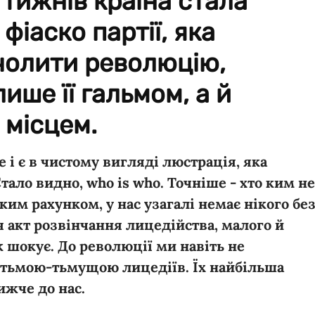
 тижнів країна стала
фіаско партії, яка
чолити революцію,
ише її гальмом, а й
 місцем.
е і є в чистому вигляді люстрація, яка
тало видно, who is who. Точніше - хто ким не
ким рахунком, у нас узагалі немає нікого бе
я акт розвінчання лицедійства, малого й
к шокує. До революції ми навіть не
 тьмою-тьмущою лицедіїв. Їх найбільша
ижче до нас.