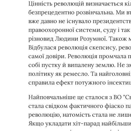
Цінність революцій визначається кі
безпрецедентно розвінчальна. Ми втр
вже давно не існувало президентст
правоохоронної системи, суду і так
різновид Людини Розумної. Також ми
Відбулася революція скепсису, рево
самої довіри. Революція промчала п
собі пустку й випалену землю. Не з
політику як ремесло. Та найголовні
справила ефект потужного інсектиц
Найповчальніше це сталося з ВО "Св
стала свідком фактичного фіаско па
революцію, натомість стала не лише
Якщо укладати хіт-парад найбільших