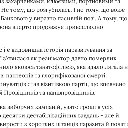
із захарченками, клюєвими, портновими та
 Не тому, що розгубилась. І не тому, що воює
 Банковою у виразно пасивній позі. А тому, що
а вона вперто продовжує привселюдно
е і є видовищна історія паразитування за
" з'явилася як реаніматор давно померлих
онило якоюсь танатофілією, яка вдало лягала н
в, пантеонів та глорифікованої смерті.
нуватців став візитівкою партії, що впевнено
і Провідників та напівпровідників.
а виборчих кампаній, узято гроші в усіх
десятки дестабілізаційних завдань - але й
 вирости з коротких штанців паразита й почат