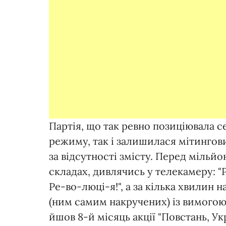
Партія, що так ревно позиціювала 
режиму, так і залишилася мітинго
за відсутності змісту. Перед мільй
складах, дивлячись у телекамеру: "
Ре-во-люці-я!", а за кілька хвилин 
(ним самим накручених) із вимогою 
йшов 8-й місяць акції "Повстань, У