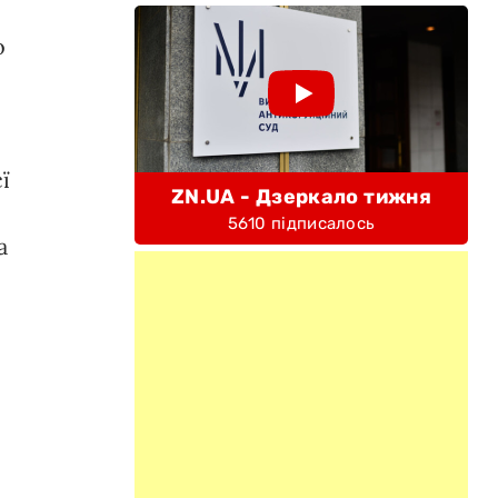
о
ї
ZN.UA - Дзеркало тижня
5610 підписалось
а