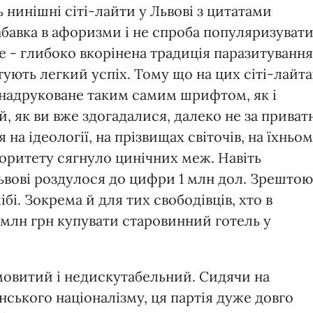
 нинішні сіті-лайти у Львові з цитатами
абавка в афоризми і не спроба популяризуват
е - глибоко вкорінена традиція паразитування
тують легкий успіх. Тому що на цих сіті-лайт
 надруковане таким самим шрифтом, як і
, як ви вже здогадалися, далеко не за приват
на ідеології, на прізвищах світочів, на їхньо
вторитету сягнуло цинічних меж. Навіть
ьвові роздулося до цифри 1 млн дол. Зрештою
бі. Зокрема й для тих свободівців, хто в
 млн грн купувати старовинний готель у
амовитий і недискутабельний. Сидячи на
нського націоналізму, ця партія дуже довго