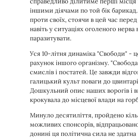
справедливо ділитиме перші місця 
іншими діячами по той бік барикад.
проти своїх, стоячи в цей час перед
навіть у ситуаціях оголеного нерв
паразитувати.
Уся 10-літня динаміка "Свободи" - ц
рахунок іншого організму. "Свобода
смислів і постатей. Це завжди відг
галицький культ поваги до цвинтарі
Дошкульний опис наших ворогів і ви
крокувала до місцевої влади на горб
Минуло десятиліття, пройдено кільк
можливих спонсорів, відпрацьовано 
донині ця політична сила не здатна