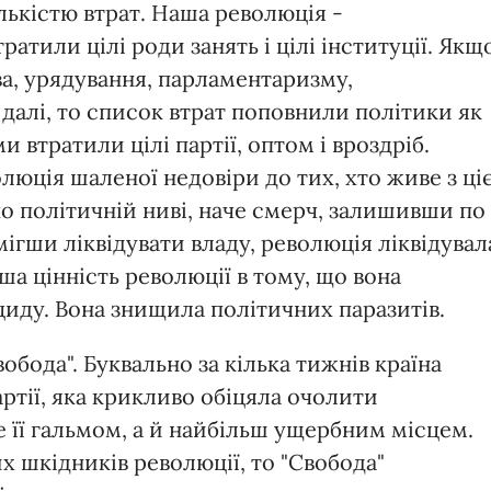
лькістю втрат. Наша революція -
атили цілі роди занять і цілі інституції. Якщ
ва, урядування, парламентаризму,
 далі, то список втрат поповнили політики як
 втратили цілі партії, оптом і вроздріб.
люція шаленої недовіри до тих, хто живе з ціє
о політичній ниві, наче смерч, залишивши по
мігши ліквідувати владу, революція ліквідувал
ша цінність революції в тому, що вона
иду. Вона знищила політичних паразитів.
обода". Буквально за кілька тижнів країна
ртії, яка крикливо обіцяла очолити
 її гальмом, а й найбільш ущербним місцем.
 шкідників революції, то "Свобода"