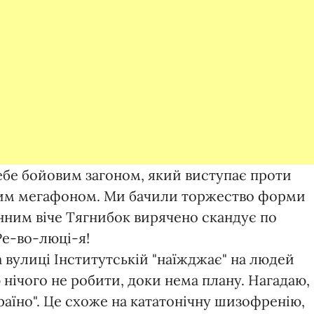
себе бойовим загоном, який виступає проти
вим мегафоном. Ми бачили торжество форми
онним віче Тягнибок вирячено скандує по
Ре-во-люці-я!
на вулиці Інститутській "наїжджає" на людей
нічого не робити, доки нема плану. Нагадаю,
країно". Це схоже на кататонічну шизофренію,