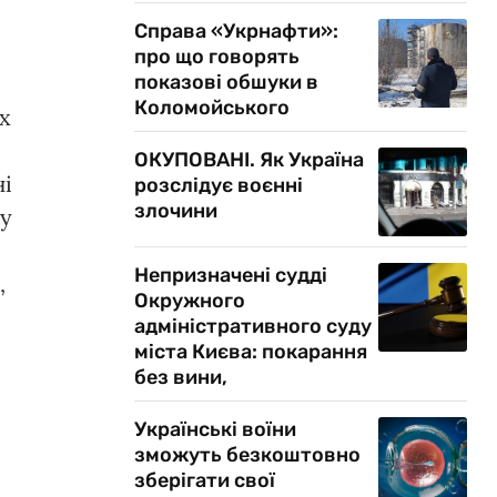
Справа «Укрнафти»:
и
про що говорять
показові обшуки в
Коломойського
ах
ОКУПОВАНІ. Як Україна
ні
розслідує воєнні
злочини
му
Непризначені судді
,
Окружного
адміністративного суду
міста Києва: покарання
без вини,
Українські воїни
зможуть безкоштовно
зберігати свої