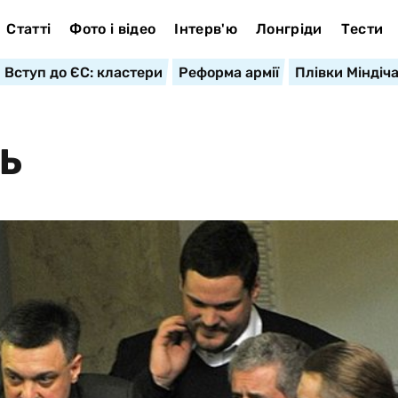
Статті
Фото і відео
Інтерв'ю
Лонгріди
Тести
Вступ до ЄС: кластери
Реформа армії
Плівки Міндіч
Ь