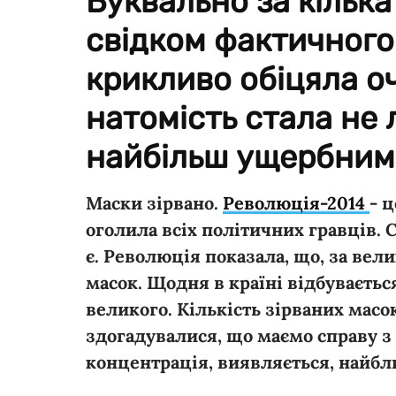
Буквально за кілька
свідком фактичного 
крикливо обіцяла о
натомість стала не л
найбільш ущербним
Маски зірвано.
Революція-2014
- ц
оголила всіх політичних гравців. С
є. Революція показала, що, за вели
масок. Щодня в країні відбуваєтьс
великого. Кількість зірваних масо
здогадувалися, що маємо справу з
концентрація, виявляється, найбл