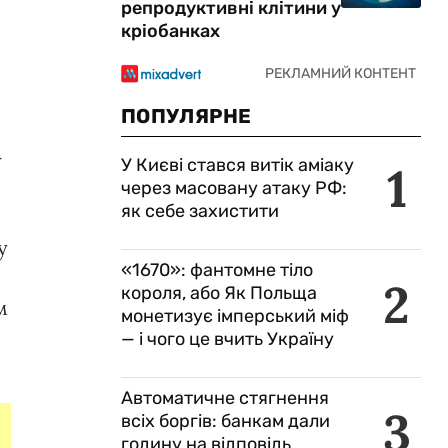
репродуктивні клітини у
кріобанках
ПОПУЛЯРНЕ
-
У Києві стався витік аміаку
1
через масовану атаку РФ:
як себе захистити
у
«1670»: фантомне тіло
2
короля, або Як Польща
м
монетизує імперський міф
— і чого це вчить Україну
Автоматичне стягнення
3
всіх боргів: банкам дали
годину на відповідь