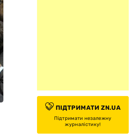
ПІДТРИМАТИ ZN.UA
Підтримати незалежну
журналістику!