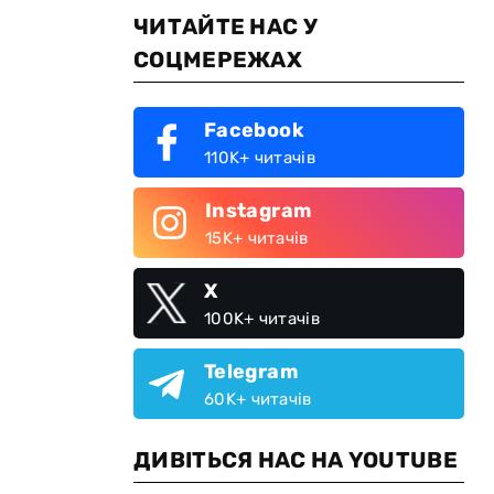
ЧИТАЙТЕ НАС У
СОЦМЕРЕЖАХ
Facebook
110K+ читачів
Instagram
15K+ читачів
X
з
100K+ читачів
Telegram
60K+ читачів
ДИВІТЬСЯ НАС НА YOUTUBE