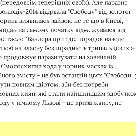
(передовсім теперішніх своїх). Але паразит
волюція-2014 відірвала "Свободу" від золотої
рика виявилася зайвою не те що в Києві, -
йдан на самому початку відмежувався від
ене гасло "Бандера прийде, порядок наведе"
тьоб на власну безпорадність трипальцевих а
но продовжує паразитувати на зовнішній
. Смолоскипна хода у чорних масках із
ого змісту - це був останній цвях "Свободи" 
бути повним ідіотом, аби без потреби
овних киян, які стали найціннішим здобутко
ду у нічному Львові - це криза жанру, не