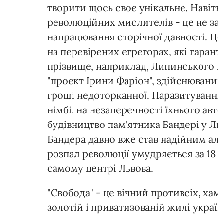
творити щось своє унікальне. Навіть
революційних мислителів - це не з
напрацювання сторічної давності. Ц
на перевірених егрегорах, які гаран
прізвище, наприклад, Липинського
"проект Ірини Фаріон", здійснюваний
гроші недоторканної. Паразитування 
німбі, на незаперечності їхнього а
будівництво пам'ятника Бандері у Л
Бандера давно вже став надійним алі
розпал революції умудряється за 18
самому центрі Львова.
"Свобода" - це вічний противсіх, х
золотій і приватизованій жилі украї