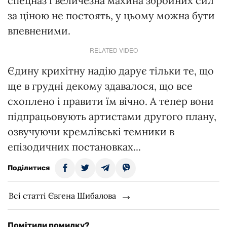
спецназ і величезна махина збройних сил
за ціною не постоять, у цьому можна бути
впевненими.
RELATED VIDEO
Єдину крихітну надію дарує тільки те, що
ще в грудні декому здавалося, що все
схоплено і правити їм вічно. А тепер вони
підпрацьовують артистами другого плану,
озвучуючи кремлівські темники в
епізодичних постановках...
Поділитися
Всі статті Євгена Шибалова
Помітили помилку?