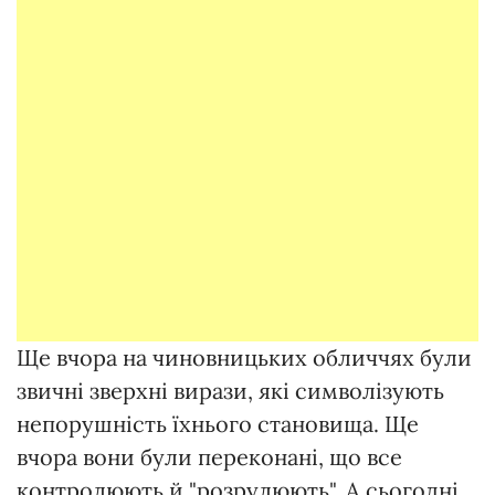
Ще вчора на чиновницьких обличчях були
звичні зверхні вирази, які символізують
непорушність їхнього становища. Ще
вчора вони були переконані, що все
контролюють й "розрулюють". А сьогодні