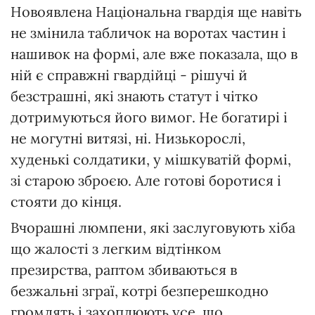
Новоявлена Національна гвардія ще навіть
не змінила табличок на воротах частин і
нашивок на формі, але вже показала, що в
ній є справжні гвардійці - рішучі й
безстрашні, які знають статут і чітко
дотримуються його вимог. Не богатирі і
не могутні витязі, ні. Низькорослі,
худенькі солдатики, у мішкуватій формі,
зі старою зброєю. Але готові боротися і
стояти до кінця.
Вчорашні люмпени, які заслуговують хіба
що жалості з легким відтінком
презирства, раптом збиваються в
безжальні зграї, котрі безперешкодно
громлять і захоплюють усе, що