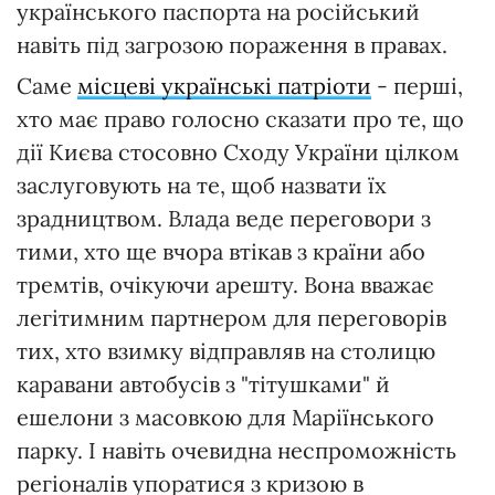
українського паспорта на російський
навіть під загрозою пораження в правах.
Саме
місцеві українські патріоти
- перші,
хто має право голосно сказати про те, що
дії Києва стосовно Сходу України цілком
заслуговують на те, щоб назвати їх
зрадництвом. Влада веде переговори з
тими, хто ще вчора втікав з країни або
тремтів, очікуючи арешту. Вона вважає
легітимним партнером для переговорів
тих, хто взимку відправляв на столицю
каравани автобусів з "тітушками" й
ешелони з масовкою для Маріїнського
парку. І навіть очевидна неспроможність
регіоналів упоратися з кризою в