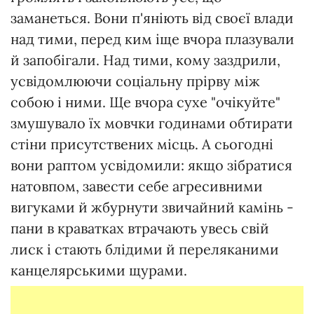
заманеться. Вони п'яніють від своєї влади
над тими, перед ким іще вчора плазували
й запобігали. Над тими, кому заздрили,
усвідомлюючи соціальну прірву між
собою і ними. Ще вчора сухе "очікуйте"
змушувало їх мовчки годинами обтирати
стіни присутствених місць. А сьогодні
вони раптом усвідомили: якщо зібратися
натовпом, завести себе агресивними
вигуками й жбурнути звичайний камінь -
пани в краватках втрачають увесь свій
лиск і стають блідими й переляканими
канцелярськими щурами.