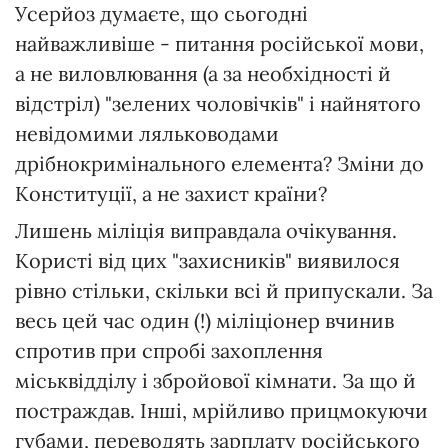
Усерйоз думаєте, що сьогодні
найважливіше - питання російської мови,
а не виловлювання (а за необхідності й
відстріл) "зелених чоловічків" і найнятого
невідомими ляльководами
дрібнокримінального елемента? Зміни до
Конституції, а не захист країни?
Лишень міліція виправдала очікування.
Користі від цих "захисників" виявилося
рівно стільки, скільки всі й припускали. За
весь цей час один (!) міліціонер вчинив
спротив при спробі захоплення
міськвідділу і збройової кімнати. За що й
постраждав. Інші, мрійливо прицмокуючи
губами, переводять зарплату російського