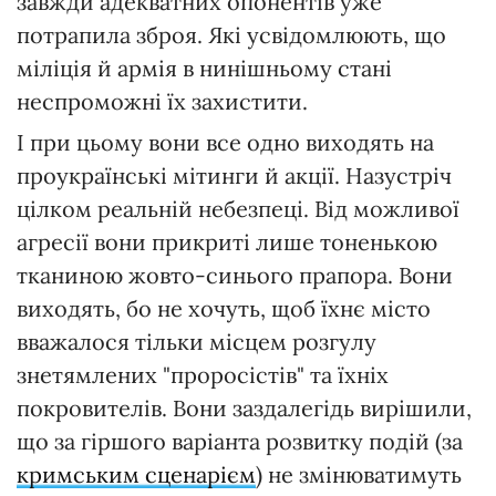
завжди адекватних опонентів уже
потрапила зброя. Які усвідомлюють, що
міліція й армія в нинішньому стані
неспроможні їх захистити.
І при цьому вони все одно виходять на
проукраїнські мітинги й акції. Назустріч
цілком реальній небезпеці. Від можливої
агресії вони прикриті лише тоненькою
тканиною жовто-синього прапора. Вони
виходять, бо не хочуть, щоб їхнє місто
вважалося тільки місцем розгулу
знетямлених "проросістів" та їхніх
покровителів. Вони заздалегідь вирішили,
що за гіршого варіанта розвитку подій (за
кримським сценарієм
) не змінюватимуть