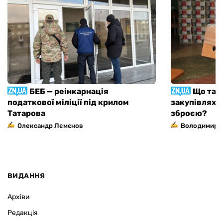
БЕБ — реінкарнація
Що тає
податкової міліції під крилом
закупівлях, я
Татарова
зброєю?
Олександр Лємєнов
Володимир 
ВИДАННЯ
Архіви
Редакція