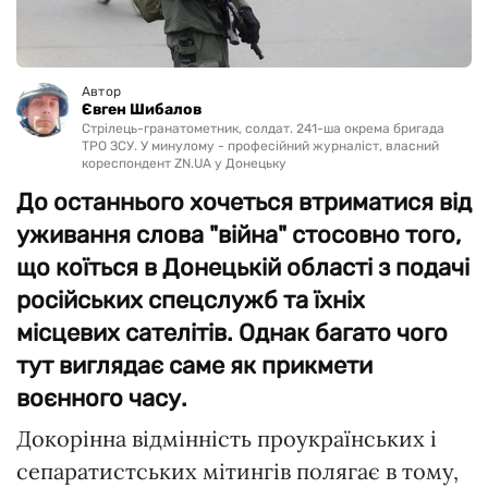
Автор
Євген Шибалов
Стрілець-гранатометник, солдат. 241-ша окрема бригада
ТРО ЗСУ. У минулому - професійний журналіст, власний
кореспондент ZN.UA у Донецьку
До останнього хочеться втриматися від
уживання слова "війна" стосовно того,
що коїться в Донецькій області з подачі
російських спецслужб та їхніх
місцевих сателітів. Однак багато чого
тут виглядає саме як прикмети
воєнного часу.
Докорінна відмінність проукраїнських і
сепаратистських мітингів полягає в тому,