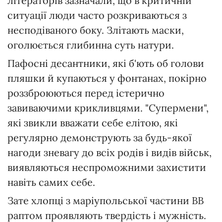
літераторів зазначали, що в критичній
ситуації люди часто розкриваються з
несподіваного боку. Злітають маски,
оголюється глибинна суть натури.
Пафосні десантники, які б'ють об голови
пляшки й купаються у фонтанах, покірно
роззброюються перед істерично
завиваючими крикливцями. "Супермени",
які звикли вважати себе елітою, які
регулярно демонструють за будь-якої
нагоди зневагу до всіх родів і видів військ,
виявляються неспроможними захистити
навіть самих себе.
Зате хлопці з маріупольської частини ВВ
раптом проявляють твердість і мужність.