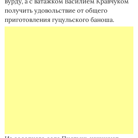
вурду, а с ватажком Василием Кравчуком
получить удовольствие от общего
приготовления гуцульского баноша.