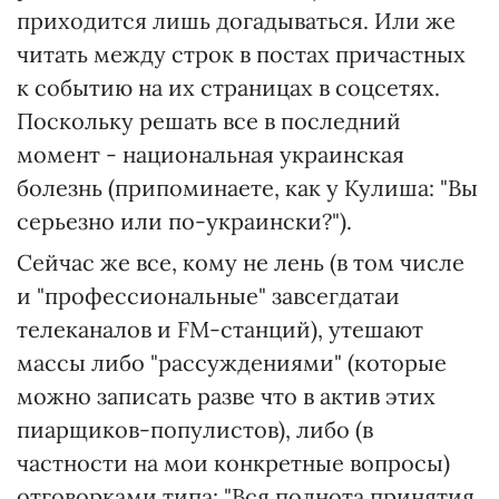
приходится лишь догадываться. Или же
читать между строк в постах причастных
к событию на их страницах в соцсетях.
Поскольку решать все в последний
момент - национальная украинская
болезнь (припоминаете, как у Кулиша: "Вы
серьезно или по-украински?").
Сейчас же все, кому не лень (в том числе
и "профессиональные" завсегдатаи
телеканалов и FM-станций), утешают
массы либо "рассуждениями" (которые
можно записать разве что в актив этих
пиарщиков-популистов), либо (в
частности на мои конкретные вопросы)
отговорками типа: "Вся полнота принятия