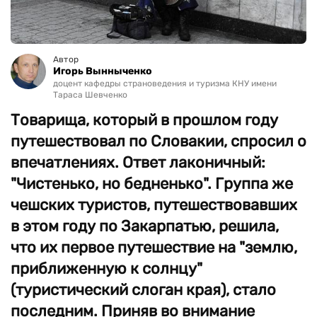
Автор
Игорь Вынныченко
доцент кафедры страноведения и туризма КНУ имени
Тараса Шевченко
Товарища, который в прошлом году
путешествовал по Словакии, спросил о
впечатлениях. Ответ лаконичный:
"Чистенько, но бедненько". Группа же
чешских туристов, путешествовавших
в этом году по Закарпатью, решила,
что их первое путешествие на "землю,
приближенную к солнцу"
(туристический слоган края), стало
последним. Приняв во внимание