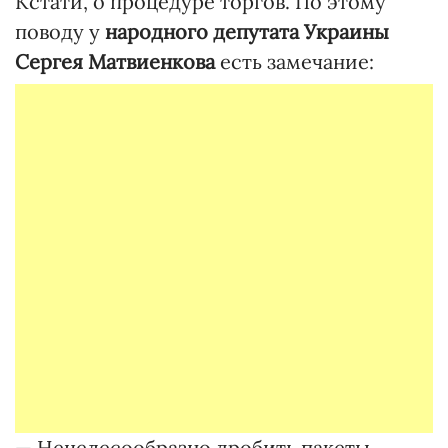
Кстати, о процедуре торгов. По этому
поводу у
народного депутата Украины
Сергея Матвиенкова
есть замечание:
— Нецелесообразно дробить пакеты