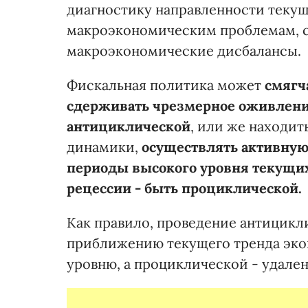
диагностику направленности текущ
макроэкономическим проблемам, с
макроэкономические дисбалансы.
Фискальная политика может
смягч
сдерживать чрезмерное оживление
антициклической
, или же находи
динамики,
осуществлять активну
периоды высокого уровня текущих
рецессии - быть проциклической.
Как правило, проведение антицикл
приближению текущего тренда эко
уровню, а проциклической - удале