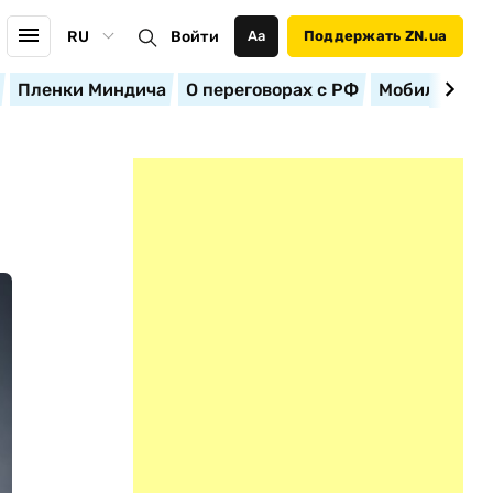
RU
Войти
Аа
Поддержать ZN.ua
Пленки Миндича
О переговорах с РФ
Мобилизация