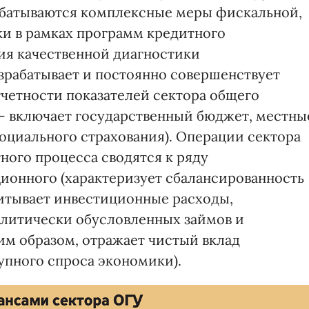
батываются комплексные меры фискальной,
и в рамках программ кредитного
ия качественной диагностики
зрабатывает и постоянно совершенствует
тчетности показателей сектора общего
 - включает государственный бюджет, местны
циального страхования). Операции сектора
ного процесса сводятся к ряду
ционного (характеризует сбалансированность
читывает инвестиционные расходы,
олитически обусловленных займов и
им образом, отражает чистый вклад
упного спроса экономики).