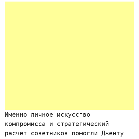
Именно личное искусство
компромисса и стратегический
расчет советников помогли Дженту