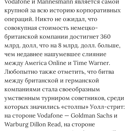
Vodafone и Маnnesmann является самой
крупной за всю историю корпоративных
операций. Никто не ожидал, что
совокупная стоимость немецко-
британской компании достигнет 360
млрд. долл, что на 8 млрд. долл. больше,
чем недавнее нашумевшее слияние
между Амеrica Online и Time Warner.
Любопытно также отметить, что битва
между британской и германской
компаниями стала своеобразным
умственным турниром советников, среди
которых значились «столпы» Уолл-стрит:
на стороне Vodafone — Goldman Sachs и
Warburg Dillon Read, на стороне