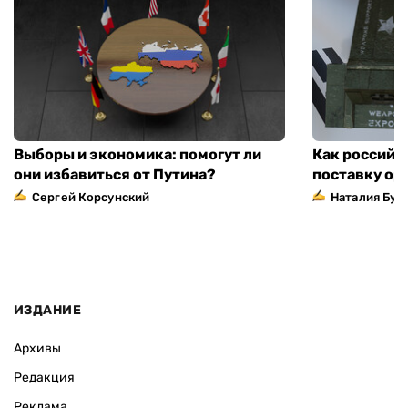
Выборы и экономика: помогут ли
Как российс
они избавиться от Путина?
поставку ор
Сергей Корсунский
Наталия Бут
ИЗДАНИЕ
Архивы
Редакция
Реклама