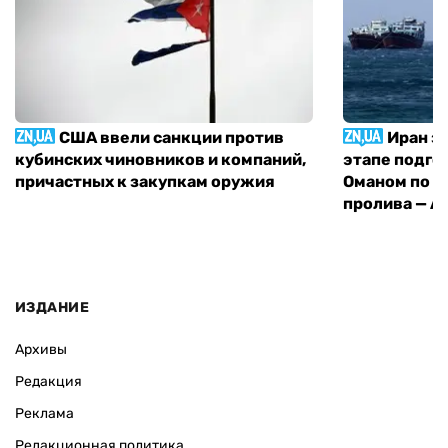
США ввели санкции против
Иран з
кубинских чиновников и компаний,
этапе подго
причастных к закупкам оружия
Оманом по п
пролива — A
ИЗДАНИЕ
Архивы
Редакция
Реклама
Редакционная политика