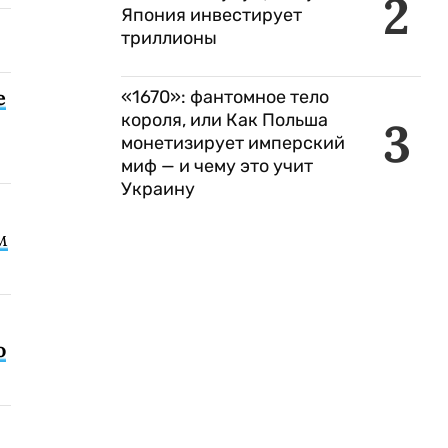
2
Япония инвестирует
триллионы
е
«1670»: фантомное тело
короля, или Как Польша
3
монетизирует имперский
миф — и чему это учит
Украину
м
о