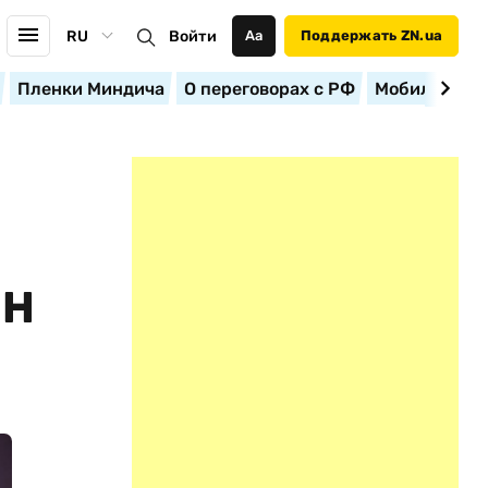
RU
Войти
Аа
Поддержать ZN.ua
Пленки Миндича
О переговорах с РФ
Мобилизация
ОН