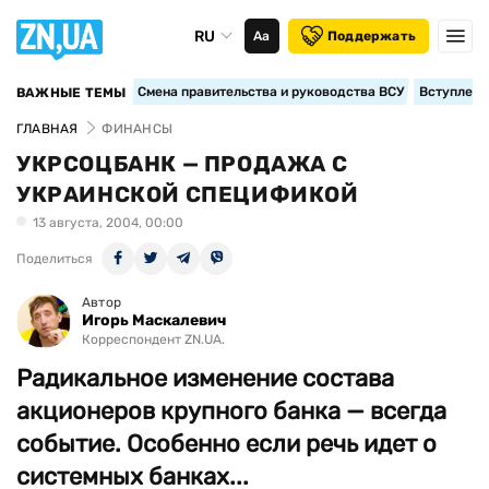
RU
Аа
Поддержать
Смена правительства и руководства ВСУ
Вступление
ВАЖНЫЕ ТЕМЫ
ГЛАВНАЯ
ФИНАНСЫ
УКРСОЦБАНК — ПРОДАЖА С
УКРАИНСКОЙ СПЕЦИФИКОЙ
13 августа, 2004, 00:00
Поделиться
Автор
Игорь Маскалевич
Корреспондент ZN.UA.
Радикальное изменение соcтава
акционеров крупного банка — всегда
событие. Особенно если речь идет о
системных банках...