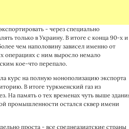
экспортировать - через специально
ять только в Украину. В итоге с конца 90-х и
 более чем наполовину зависел именно от
ых операциях с ним выросло немало
ским кое-что перепало.
зяла курс на полную монополизацию экспорта
риторию. В итоге туркменский газ из
з. На память о тех временах чуть выше здани
ной промышленности остался сквер имени
дельно проста - все среднеазиатские страны