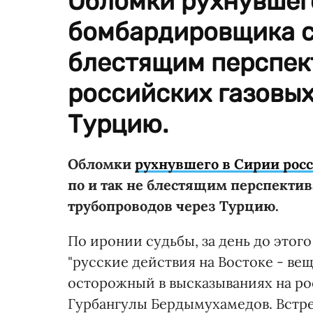
Обломки рухнувшег
бомбардировщика си
блестящим перспек
российских газовых
Турцию.
Обломки
рухнувшего в Сирии рос
по и так не блестящим перспекти
трубопроводов через Турцию.
По иронии судьбы, за день до этог
"русские действия на Востоке - вещ
осторожный в высказываниях на р
Гурбангулы Бердымухамедов. Встре