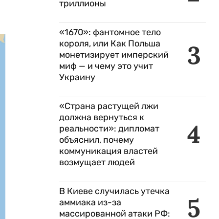
триллионы
«1670»: фантомное тело
короля, или Как Польша
3
монетизирует имперский
миф — и чему это учит
Украину
«Страна растущей лжи
должна вернуться к
4
реальности»: дипломат
объяснил, почему
коммуникация властей
возмущает людей
В Киеве случилась утечка
5
аммиака из-за
массированной атаки РФ: