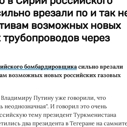
о в Сирии российского
льно врезали по и так н
тивам возможных новых
 трубопроводов через
сийского бомбардировщика
сильно врезали
вам возможных новых российских газовых
о Владимиру Путину уже говорили, что
ь неоднозначная". И говорил это очень
оссийскую тему президент Туркменистана
тились два президента в Тегеране на саммит