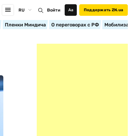
RU
Войти
Аа
Поддержать ZN.ua
Пленки Миндича
О переговорах с РФ
Мобилизация